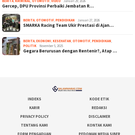
BERITA
,
KRIMINAL
,
OTOMOTIF
,
VIDEO
Januari 29, 2026
Gercep, DPU Provinsi Perbaiki Jembatan R…
BERITA
,
OTOMOTIF
,
PENDIDIKAN
Januari 27, 2026
SMARKA Racing Team Ukir Prestasi di Ajan…
BERITA
,
EKONOMI
,
KESEHATAN
,
OTOMOTIF
,
PENDIDIKAN
,
POLITIK
November 5, 2025
Gegara Berurusan dengan Rentenir?, Atap …
INDEKS
KODE ETIK
KARIR
REDAKSI
PRIVACY POLICY
DISCLAIMER
TENTANG KAMI
KONTAK KAMI
FORM PENGADUAN
PEDOMAN MEDIA SIBER