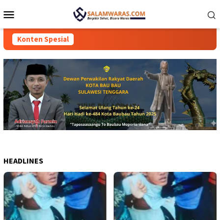
Loncat
Menu
ke
Mobile
konten
Konten Spesial
HEADLINES