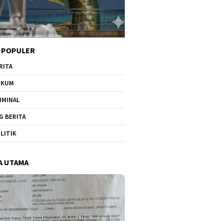
 POPULER
RITA
UKUM
IMINAL
G BERITA
LITIK
SIAP HADAPI SINDIKAT
Sengketa Lahan Desa Kanj
ita
NARKOTIKA, BNN TUTUP
Semakin Kompleks – Lapo
A UTAMA
PELATIHAN RPE DENGAN
Perusakan Ditambah Dug
SIMULASI OPERASI TAKTIS
Pemalsuan Dokumen, 4 Ahl
Waris Laporan belum ada
kejelasan di Polresta Gow