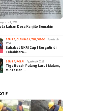
Agustus 9, 2026
ta Lahan Desa Kanjilo Semakin
…
BERITA
,
OLAHRAGA
,
TNI
,
VIDEO
Agustus 9,
2026
Sahabat NKRI Cup I Bergulir di
Lebakbara…
BERITA
,
POLRI
Agustus 9, 2026
Tiga Bocah Pulang Larut Malam,
Minta Ban…
OTIF