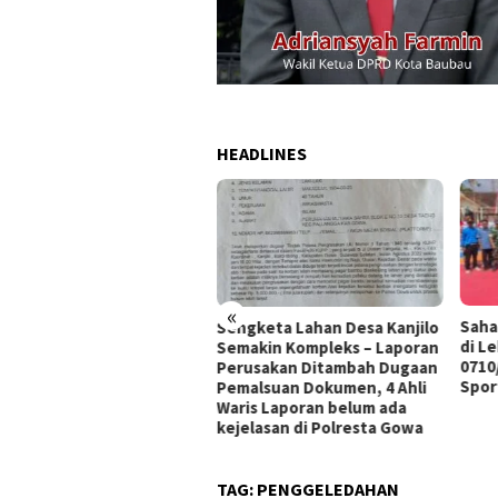
HEADLINES
«
T
Sahabat NKRI Cup I Ber
Sengketa Lahan Desa Kanjilo
TUP
di Lebakbarang, Dandi
Semakin Kompleks – Laporan
AN
0710/Pekalongan Teka
Perusakan Ditambah Dugaan
KTIS
Sportivitas dan Persat
Pemalsuan Dokumen, 4 Ahli
Waris Laporan belum ada
kejelasan di Polresta Gowa
TAG:
PENGGELEDAHAN