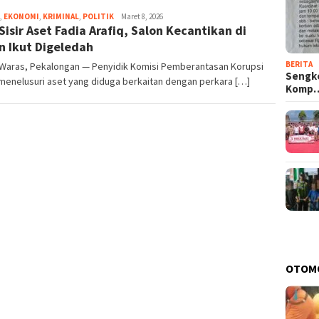
,
EKONOMI
,
KRIMINAL
,
POLITIK
Eja
Maret 8, 2026
Sisir Aset Fadia Arafiq, Salon Kecantikan di
n Ikut Digeledah
BERITA
Waras, Pekalongan — Penyidik Komisi Pemberantasan Korupsi
Sengke
menelusuri aset yang diduga berkaitan dengan perkara […]
Komp
OTOM