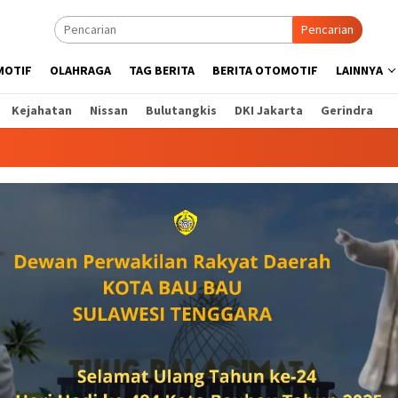
Pencarian
MOTIF
OLAHRAGA
TAG BERITA
BERITA OTOMOTIF
LAINNYA
Kejahatan
Nissan
Bulutangkis
DKI Jakarta
Gerindra