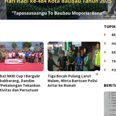
TOPIK
BE
H
KR
TA
PO
»
gulir
Tiga Bocah Pulang Larut
Diduga Jadi Korban
m
Malam, Minta Bantuan Polisi
Penganiayaan Pacar, Wan
BERIT
nkan
Antar ke Rumah
di Kajen Alami Luka dan
uan
Trauma