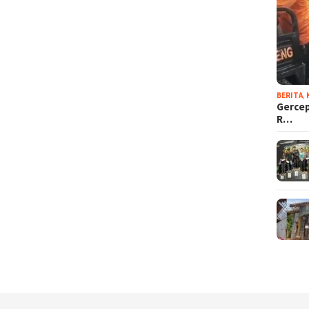
BERITA
,
Gercep
R…