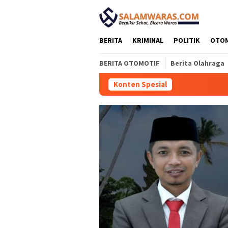
Loncat
tutup
ke
konten
BERITA
KRIMINAL
POLITIK
OTO
BERITA OTOMOTIF
Berita Olahraga
Konten Spesial