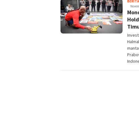
BERITA
Novem
Mono
Hold
Timu
Inves
Halmah
manta
Prabow
Indone