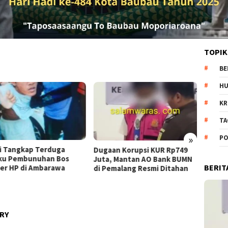
TOPIK
BE
H
KR
TA
»
PO
Pantang Menyerah: Dr. Amrin
De
ugaan Korupsi KUR Rp749
Batubara Terus Berjuang
Isu
uta, Mantan AO Bank BUMN
BERIT
demi Hak 23 Korban
Kap
i Pemalang Resmi Ditahan
Pr
Ke
RY