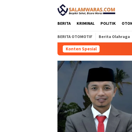
Loncat
tutup
ke
konten
BERITA
KRIMINAL
POLITIK
OTO
BERITA OTOMOTIF
Berita Olahraga
Konten Spesial