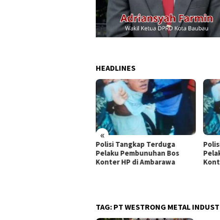
HEADLINES
«
Polisi Tangkap Terduga
Polisi Tangkap Terduga
D
Pelaku Pembunuhan Bos
Pelaku Pembunuhan Bos
J
Konter HP di Ambarawa
Konter HP di Ambarawa
d
TAG:
PT WESTRONG METAL INDUST