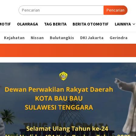
Pencarian
MOTIF
OLAHRAGA
TAG BERITA
BERITA OTOMOTIF
LAINNYA
Kejahatan
Nissan
Bulutangkis
DKI Jakarta
Gerindra