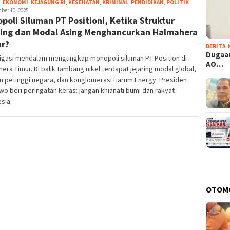
,
EKONOMI
,
KEJAGUNG RI
,
KESEHATAN
,
KRIMINAL
,
PENDIDIKAN
,
POLITIK
Eja
ber 10, 2025
poli Siluman PT Position!, Ketika Struktur
ing dan Modal Asing Menghancurkan Halmahera
r?
BERITA
,
Dugaan
tigasi mendalam mengungkap monopoli siluman PT Position di
AO…
era Timur. Di balik tambang nikel terdapat jejaring modal global,
n petinggi negara, dan konglomerasi Harum Energy. Presiden
o beri peringatan keras: jangan khianati bumi dan rakyat
sia.
OTOM