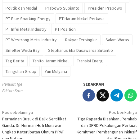
Politik dan Modal
Prabowo Subianto
Presiden Prabowo
PT Blue Sparking Energy
PT Harum Nickel Perkasa
PT Infei Metal Industry
PT Position
PT Westrong Metal Industry
Rakyat Tersingkir
Salam Waras
Smelter Weda Bay
Stephanus Eka Dasawarsa Sutantio
Tag Berita
Tanito Harum Nickel
Transisi Energi
Tsingshan Group
Yun Mulyana
Penulis: Ige
SEBARKAN
Editor: Sam
Navigasi
Pos sebelumnya
Pos berikutnya
Permainan Busuk di Balik Sertifikat
Tiga Raperda Disahkan, Pemkab
pos
Ganda: Dr. Herman Hofi Munawar
dan DPRD Pekalongan Perkuat
Ungkap Keterlibatan Oknum PPAT
Komitmen Pembangunan Inklusif
dan Notaris
dan Ramah Anak