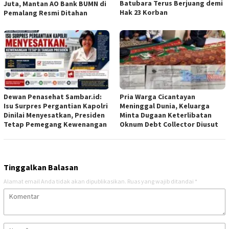
Batubara Terus Berjuang demi
Juta, Mantan AO Bank BUMN di
Hak 23 Korban
Pemalang Resmi Ditahan
Dewan Penasehat Sambar.id:
Pria Warga Cicantayan
Isu Surpres Pergantian Kapolri
Meninggal Dunia, Keluarga
Dinilai Menyesatkan, Presiden
Minta Dugaan Keterlibatan
Tetap Pemegang Kewenangan
Oknum Debt Collector Diusut
Tinggalkan Balasan
Alamat email Anda tidak akan dipublikasikan.
Ruas yang wajib ditandai
*