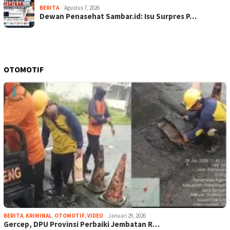
BERITA
Agustus 7, 2026
Dewan Penasehat Sambar.id: Isu Surpres P…
OTOMOTIF
BERITA
,
KRIMINAL
,
OTOMOTIF
,
VIDEO
Januari 29, 2026
Gercep, DPU Provinsi Perbaiki Jembatan R…