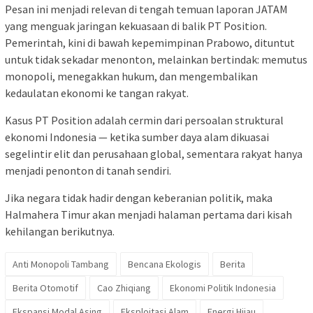
Pesan ini menjadi relevan di tengah temuan laporan JATAM
yang menguak jaringan kekuasaan di balik PT Position.
Pemerintah, kini di bawah kepemimpinan Prabowo, dituntut
untuk tidak sekadar menonton, melainkan bertindak: memutus
monopoli, menegakkan hukum, dan mengembalikan
kedaulatan ekonomi ke tangan rakyat.
Kasus PT Position adalah cermin dari persoalan struktural
ekonomi Indonesia — ketika sumber daya alam dikuasai
segelintir elit dan perusahaan global, sementara rakyat hanya
menjadi penonton di tanah sendiri.
Jika negara tidak hadir dengan keberanian politik, maka
Halmahera Timur akan menjadi halaman pertama dari kisah
kehilangan berikutnya.
Anti Monopoli Tambang
Bencana Ekologis
Berita
Berita Otomotif
Cao Zhiqiang
Ekonomi Politik Indonesia
Ekspansi Modal Asing
Eksploitasi Alam
Energi Hijau