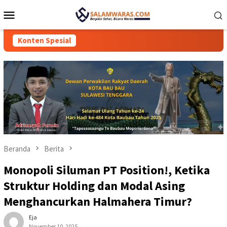
Loncat
Menu
ke
Mobile
konten
Konten Spesial
Beranda
Berita
Monopoli Siluman PT Position!, Ketika
Struktur Holding dan Modal Asing
Menghancurkan Halmahera Timur?
Eja
November 10, 2025