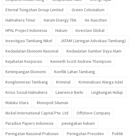
Eternal Tsingshan Group Limited
Green Colonialism
Halmahera Timur
Harum Energy Tbk
He Xiaozhen
HPAL Project Indonesia
Hukum
Investasi Global
Investigasi Tambang Nikel
JATAM (Jaringan Advokasi Tambang)
Kedaulatan Ekonomi Nasional
Kedaulatan Sumber Daya Alam
Kejahatan Korporasi
Kenneth Scott Andrew Thompson
Ketimpangan Ekonomi
Konflik Lahan Tambang
Konglomerasi Tambang
Kriminal
Kriminalisasi Warga Adat
Krisis Sosial Halmahera
Lawrence Barki
Lingkungan Hidup
Maluku Utara
Monopoli Siluman
Nickel International Capital Pte. Ltd
Offshore Company
Paradise Papers Indonesia
penegakan hukum
Peringatan Nasional Prabowo
Peringatan Presiden
Politik