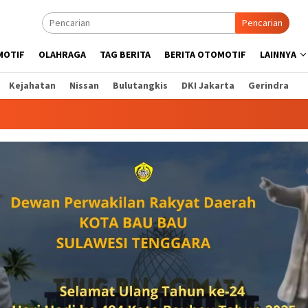
Pencarian
MOTIF
OLAHRAGA
TAG BERITA
BERITA OTOMOTIF
LAINNYA
Kejahatan
Nissan
Bulutangkis
DKI Jakarta
Gerindra