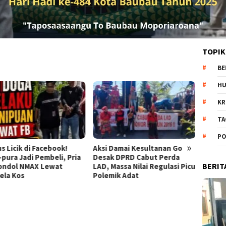
TOPIK
BE
H
KR
TA
PO
»
s Licik di Facebook!
Aksi Damai Kesultanan Gowa
Semar
-pura Jadi Pembeli, Pria
Desak DPRD Cabut Perda
Lapas 
BERIT
Gondol NMAX Lewat
LAD, Massa Nilai Regulasi Picu
Upaca
ela Kos
Polemik Adat