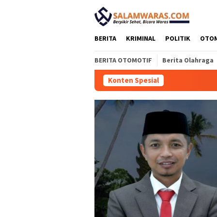
Loncat
tutup
ke
konten
BERITA
KRIMINAL
POLITIK
OTO
BERITA OTOMOTIF
Berita Olahraga
Konten Spesial