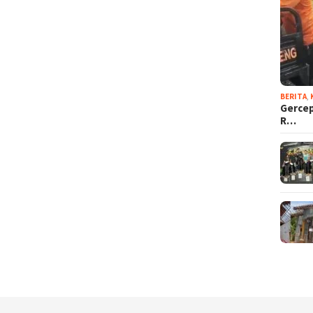
BERITA
,
Gercep
R…