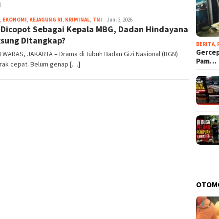
N
,
EKONOMI
,
KEJAGUNG RI
,
KRIMINAL
,
TNI
Jambul
Juni 3, 2026
 Dicopot Sebagai Kepala MBG, Dadan Hindayana
sung Ditangkap?
BERITA
,
Gercep
 WARAS, JAKARTA – Drama di tubuh Badan Gizi Nasional (BGN)
Pam…
rak cepat. Belum genap […]
OTOM