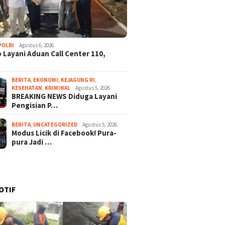
POLRI
Agustus 6, 2026
 Layani Aduan Call Center 110,
BERITA
,
EKONOMI
,
KEJAGUNG RI
,
KESEHATAN
,
KRIMINAL
Agustus 5, 2026
BREAKING NEWS Diduga Layani
Pengisian P…
BERITA
,
UNCATEGORIZED
Agustus 5, 2026
Modus Licik di Facebook! Pura-
pura Jadi …
OTIF