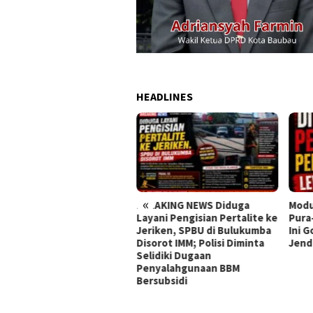
HEADLINES
«
BREAKING NEWS Diduga
Modu
cep Layani Aduan Call
Layani Pengisian Pertalite ke
Pura
ter 110, Pamapta Polres
Jeriken, SPBU di Bulukumba
Ini 
alongan Berhasil
Disorot IMM; Polisi Diminta
Jend
nkan Mobil Xenia Hasil
Selidiki Dugaan
nggelapan
Penyalahgunaan BBM
Bersubsidi