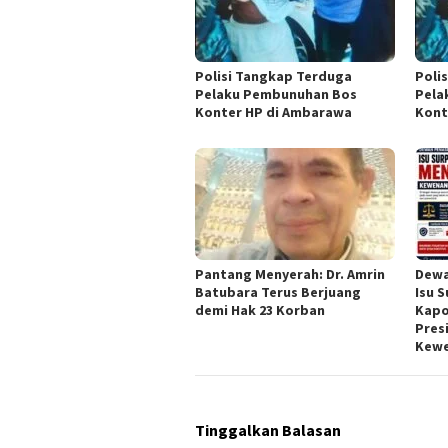
Polisi Tangkap Terduga
Poli
Pelaku Pembunuhan Bos
Pela
Konter HP di Ambarawa
Kont
Pantang Menyerah: Dr. Amrin
Dewa
Batubara Terus Berjuang
Isu 
demi Hak 23 Korban
Kapo
Pres
Kew
Tinggalkan Balasan