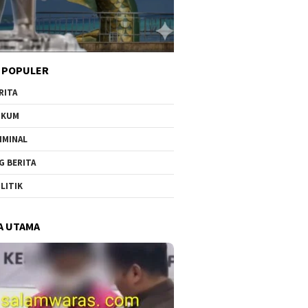
 POPULER
RITA
UKUM
IMINAL
G BERITA
LITIK
A UTAMA