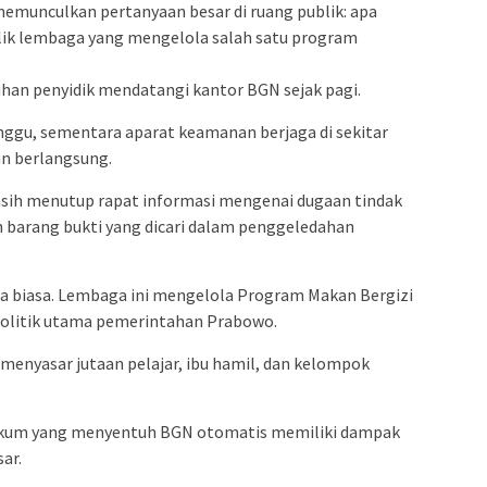
memunculkan pertanyaan besar di ruang publik: apa
alik lembaga yang mengelola salah satu program
han penyidik mendatangi kantor BGN sejak pagi.
nggu, sementara aparat keamanan berjaga di sekitar
n berlangsung.
sih menutup rapat informasi mengenai dugaan tindak
n barang bukti yang dicari dalam penggeledahan
a biasa. Lembaga ini mengelola Program Makan Bergizi
i politik utama pemerintahan Prabowo.
u menyasar jutaan pelajar, ibu hamil, dan kelompok
ukum yang menyentuh BGN otomatis memiliki dampak
sar.