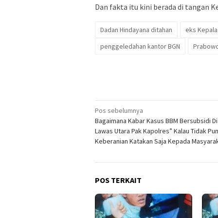
Dan fakta itu kini berada di tangan 
Dadan Hindayana ditahan
eks Kepal
penggeledahan kantor BGN
Prabowo
Navigasi
Pos sebelumnya
Bagaimana Kabar Kasus BBM Bersubsidi D
pos
Lawas Utara Pak Kapolres” Kalau Tidak Pu
Keberanian Katakan Saja Kepada Masyara
POS TERKAIT