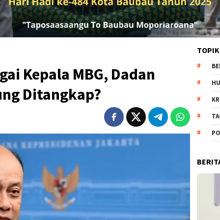
TOPIK
BE
agai Kepala MBG, Dadan
H
ung Ditangkap?
KR
TA
PO
BERIT