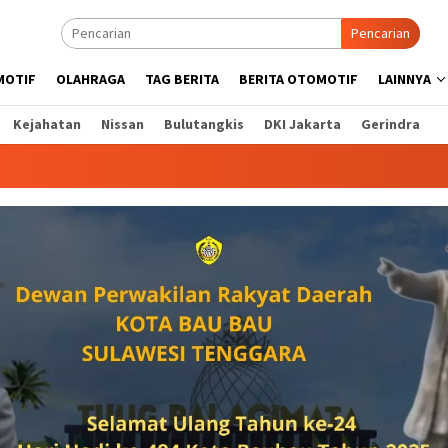
Pencarian
MOTIF
OLAHRAGA
TAG BERITA
BERITA OTOMOTIF
LAINNYA
Kejahatan
Nissan
Bulutangkis
DKI Jakarta
Gerindra