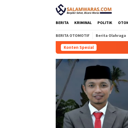
Loncat
tutup
ke
konten
BERITA
KRIMINAL
POLITIK
OTO
BERITA OTOMOTIF
Berita Olahraga
Konten Spesial