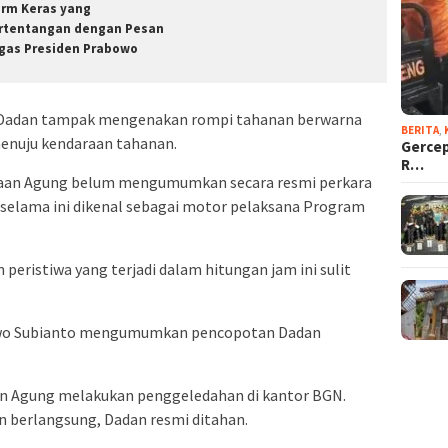
arm Keras yang
rtentangan dengan Pesan
gas Presiden Prabowo
n, Dadan tampak mengenakan rompi tahanan berwarna
BERITA
,
enuju kendaraan tahanan.
Gercep
R…
aksaan Agung belum mengumumkan secara resmi perkara
selama ini dikenal sebagai motor pelaksana Program
.
 peristiwa yang terjadi dalam hitungan jam ini sulit
owo Subianto mengumumkan pencopotan Dadan
an Agung melakukan penggeledahan di kantor BGN.
 berlangsung, Dadan resmi ditahan.