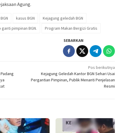
Kejaksaan Agung.
a BGN
kasus BGN
Kejagung geledah BGN
 ganti pimpinan BGN.
Program Makan Bergizi Gratis
SEBARKAN
Pos berikutnya
i Padang
Kejagung Geledah Kantor BGN Sehari Usai
nya
Pergantian Pimpinan, Publik Menanti Penjelasan
kat
Resmi