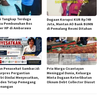
si Tangkap Terduga
Dugaan Korupsi KUR Rp749
ku Pembunuhan Bos
Juta, Mantan AO Bank BUMN
er HP di Ambarawa
di Pemalang Resmi Ditahan
n Penasehat Sambar.id:
Pria Warga Cicantayan
Surpres Pergantian
Meninggal Dunia, Keluarga
lri Dinilai Menyesatkan,
Minta Dugaan Keterlibatan
iden Tetap Pemegang
Oknum Debt Collector Diusut
enangan