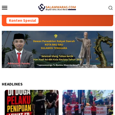
Loncat
Menu
ke
Mobile
konten
Konten Spesial
HEADLINES