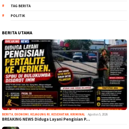
TAG BERITA
POLITIK
BERITA UTAMA
BERITA
,
EKONOMI
,
KEJAGUNG RI
,
KESEHATAN
,
KRIMINAL
Agustus 5, 2026
BREAKING NEWS Diduga Layani Pengisian P…