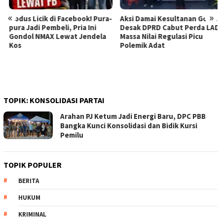
«
»
Modus Licik di Facebook! Pura-
Aksi Damai Kesultanan Gowa
pura Jadi Pembeli, Pria Ini
Desak DPRD Cabut Perda LAD,
Gondol NMAX Lewat Jendela
Massa Nilai Regulasi Picu
Kos
Polemik Adat
TOPIK:
KONSOLIDASI PARTAI
Arahan PJ Ketum Jadi Energi Baru, DPC PBB
Bangka Kunci Konsolidasi dan Bidik Kursi
Pemilu
TOPIK POPULER
BERITA
HUKUM
KRIMINAL