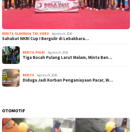
BERITA
,
OLAHRAGA
,
TNI
,
VIDEO
Agustus 9, 2026
Sahabat NKRI Cup I Bergulir di Lebakbara…
BERITA
,
POLRI
Agustus 9, 2026
Tiga Bocah Pulang Larut Malam, Minta Ban…
BERITA
Agustus 9, 2026
Diduga Jadi Korban Penganiayaan Pacar, W…
OTOMOTIF