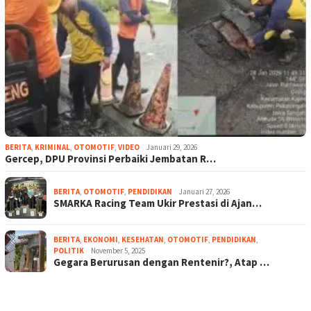
BERITA
,
KRIMINAL
,
OTOMOTIF
,
VIDEO
Januari 29, 2026
Gercep, DPU Provinsi Perbaiki Jembatan R…
BERITA
,
OTOMOTIF
,
PENDIDIKAN
Januari 27, 2026
SMARKA Racing Team Ukir Prestasi di Ajan…
BERITA
,
EKONOMI
,
KESEHATAN
,
OTOMOTIF
,
PENDIDIKAN
,
POLITIK
November 5, 2025
Gegara Berurusan dengan Rentenir?, Atap …