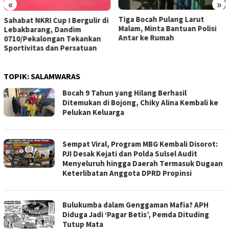
«
»
Tiga Bocah Pulang Larut
Diduga Jadi Korban
ulir di
Malam, Minta Bantuan Polisi
Penganiayaan Pacar, W
Antar ke Rumah
Kajen Alami Luka dan 
nkan
tuan
TOPIK:
SALAMWARAS
Bocah 9 Tahun yang Hilang Berhasil
Ditemukan di Bojong, Chiky Alina Kembali ke
Pelukan Keluarga
Sempat Viral, Program MBG Kembali Disorot:
PJI Desak Kejati dan Polda Sulsel Audit
Menyeluruh hingga Daerah Termasuk Dugaan
Keterlibatan Anggota DPRD Propinsi
Bulukumba dalam Genggaman Mafia? APH
Diduga Jadi ‘Pagar Betis’, Pemda Dituding
Tutup Mata