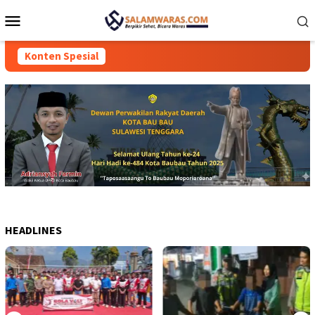
Loncat
Menu
ke
Mobile
konten
Konten Spesial
HEADLINES