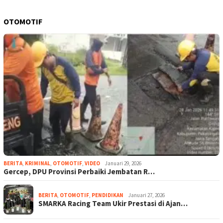
OTOMOTIF
BERITA
,
KRIMINAL
,
OTOMOTIF
,
VIDEO
Januari 29, 2026
Gercep, DPU Provinsi Perbaiki Jembatan R…
BERITA
,
OTOMOTIF
,
PENDIDIKAN
Januari 27, 2026
SMARKA Racing Team Ukir Prestasi di Ajan…