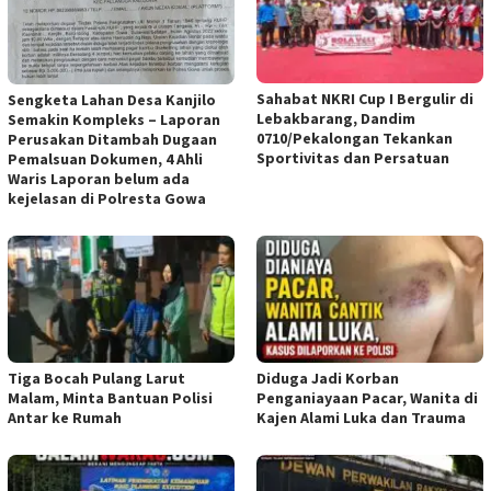
Sahabat NKRI Cup I Bergulir di
Sengketa Lahan Desa Kanjilo
Lebakbarang, Dandim
Semakin Kompleks – Laporan
0710/Pekalongan Tekankan
Perusakan Ditambah Dugaan
Sportivitas dan Persatuan
Pemalsuan Dokumen, 4 Ahli
Waris Laporan belum ada
kejelasan di Polresta Gowa
Tiga Bocah Pulang Larut
Diduga Jadi Korban
Malam, Minta Bantuan Polisi
Penganiayaan Pacar, Wanita di
Antar ke Rumah
Kajen Alami Luka dan Trauma