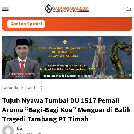
Loncat
Menu
ke
Mobile
konten
Konten Spesial
Beranda
Berita
Tujuh Nyawa Tumbal DU 1517 Pemali
Aroma “Bagi-Bagi Kue” Menguar di Balik
Tragedi Tambang PT Timah
Eja
Februari 7, 2026