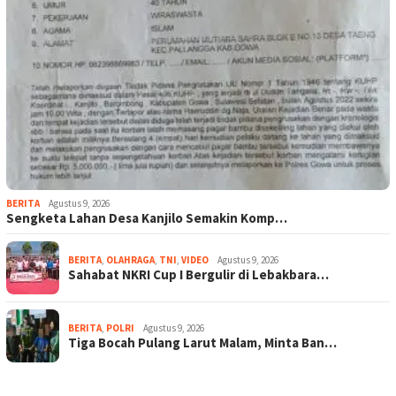
BERITA
Agustus 9, 2026
Sengketa Lahan Desa Kanjilo Semakin Komp…
BERITA
,
OLAHRAGA
,
TNI
,
VIDEO
Agustus 9, 2026
Sahabat NKRI Cup I Bergulir di Lebakbara…
BERITA
,
POLRI
Agustus 9, 2026
Tiga Bocah Pulang Larut Malam, Minta Ban…