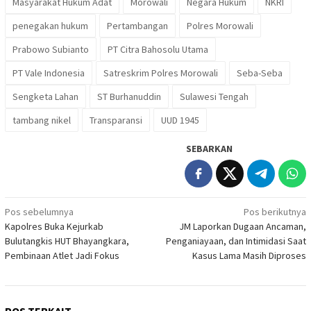
Masyarakat Hukum Adat
Morowali
Negara Hukum
NKRI
penegakan hukum
Pertambangan
Polres Morowali
Prabowo Subianto
PT Citra Bahosolu Utama
PT Vale Indonesia
Satreskrim Polres Morowali
Seba-Seba
Sengketa Lahan
ST Burhanuddin
Sulawesi Tengah
tambang nikel
Transparansi
UUD 1945
SEBARKAN
Navigasi
Pos sebelumnya
Pos berikutnya
Kapolres Buka Kejurkab
JM Laporkan Dugaan Ancaman,
pos
Bulutangkis HUT Bhayangkara,
Penganiayaan, dan Intimidasi Saat
Pembinaan Atlet Jadi Fokus
Kasus Lama Masih Diproses
POS TERKAIT