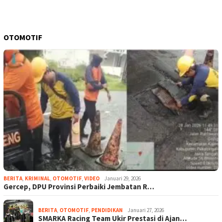
OTOMOTIF
BERITA
,
KRIMINAL
,
OTOMOTIF
,
VIDEO
Januari 29, 2026
Gercep, DPU Provinsi Perbaiki Jembatan R…
BERITA
,
OTOMOTIF
,
PENDIDIKAN
Januari 27, 2026
SMARKA Racing Team Ukir Prestasi di Ajan…