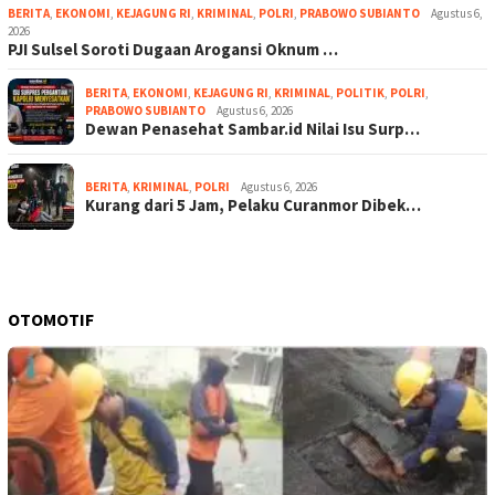
BERITA
,
EKONOMI
,
KEJAGUNG RI
,
KRIMINAL
,
POLRI
,
PRABOWO SUBIANTO
Agustus 6,
2026
PJI Sulsel Soroti Dugaan Arogansi Oknum …
BERITA
,
EKONOMI
,
KEJAGUNG RI
,
KRIMINAL
,
POLITIK
,
POLRI
,
PRABOWO SUBIANTO
Agustus 6, 2026
Dewan Penasehat Sambar.id Nilai Isu Surp…
BERITA
,
KRIMINAL
,
POLRI
Agustus 6, 2026
Kurang dari 5 Jam, Pelaku Curanmor Dibek…
OTOMOTIF