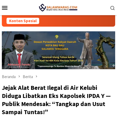
Loncat
Menu
ke
Mobile
konten
Konten Spesial
Beranda
Berita
Jejak Alat Berat Ilegal di Air Kelubi
Diduga Libatkan Eks Kapolsek IPDA Y —
Publik Mendesak: “Tangkap dan Usut
Sampai Tuntas!”