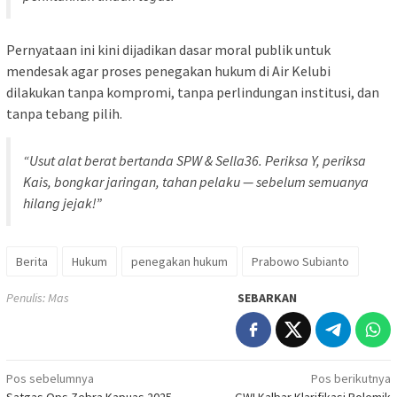
Pernyataan ini kini dijadikan dasar moral publik untuk
mendesak agar proses penegakan hukum di Air Kelubi
dilakukan tanpa kompromi, tanpa perlindungan institusi, dan
tanpa tebang pilih.
“Usut alat berat bertanda SPW & Sella36. Periksa Y, periksa
Kais, bongkar jaringan, tahan pelaku — sebelum semuanya
hilang jejak!”
Berita
Hukum
penegakan hukum
Prabowo Subianto
Penulis: Mas
SEBARKAN
Navigasi
Pos sebelumnya
Pos berikutnya