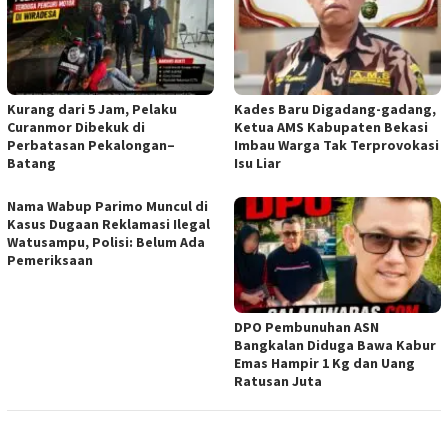
Kurang dari 5 Jam, Pelaku
Kades Baru Digadang-gadang,
Curanmor Dibekuk di
Ketua AMS Kabupaten Bekasi
Perbatasan Pekalongan–
Imbau Warga Tak Terprovokasi
Batang
Isu Liar
Nama Wabup Parimo Muncul di
Kasus Dugaan Reklamasi Ilegal
Watusampu, Polisi: Belum Ada
Pemeriksaan
DPO Pembunuhan ASN
Bangkalan Diduga Bawa Kabur
Emas Hampir 1 Kg dan Uang
Ratusan Juta