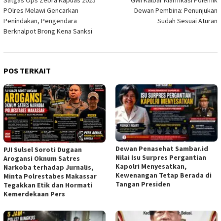
Satgas Ops Zebra Kapuas 2025
GWI Kalbar Klarifikasi Polemik
pos
POlres Melawi Gencarkan
Dewan Pembina: Penunjukan
Penindakan, Pengendara
Sudah Sesuai Aturan
Berknalpot Brong Kena Sanksi
POS TERKAIT
Dewan Penasehat Sambar.id
PJI Sulsel Soroti Dugaan
Nilai Isu Surpres Pergantian
Arogansi Oknum Satres
Kapolri Menyesatkan,
Narkoba terhadap Jurnalis,
Kewenangan Tetap Berada di
Minta Polrestabes Makassar
Tangan Presiden
Tegakkan Etik dan Hormati
Kemerdekaan Pers