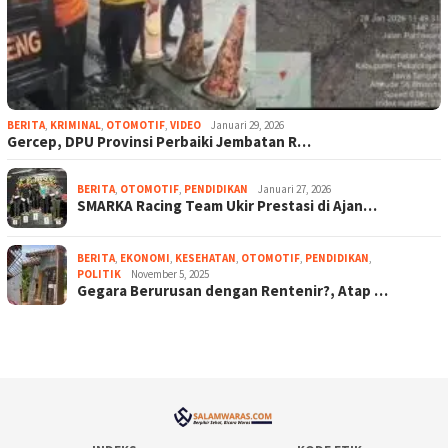
BERITA
,
KRIMINAL
,
OTOMOTIF
,
VIDEO
Januari 29, 2026
Gercep, DPU Provinsi Perbaiki Jembatan R…
BERITA
,
OTOMOTIF
,
PENDIDIKAN
Januari 27, 2026
SMARKA Racing Team Ukir Prestasi di Ajan…
BERITA
,
EKONOMI
,
KESEHATAN
,
OTOMOTIF
,
PENDIDIKAN
,
POLITIK
November 5, 2025
Gegara Berurusan dengan Rentenir?, Atap …