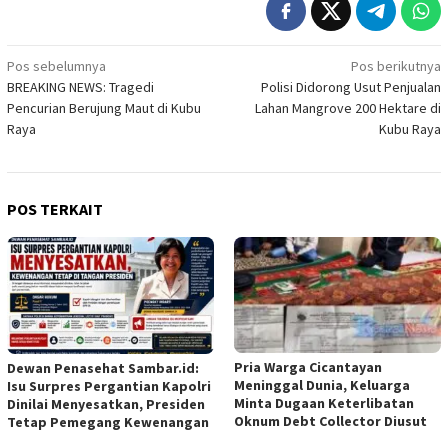
Navigasi
Pos sebelumnya
Pos berikutnya
BREAKING NEWS: Tragedi
Polisi Didorong Usut Penjualan
pos
Pencurian Berujung Maut di Kubu
Lahan Mangrove 200 Hektare di
Raya
Kubu Raya
POS TERKAIT
Pria Warga Cicantayan
Dewan Penasehat Sambar.id:
Meninggal Dunia, Keluarga
Isu Surpres Pergantian Kapolri
Minta Dugaan Keterlibatan
Dinilai Menyesatkan, Presiden
Oknum Debt Collector Diusut
Tetap Pemegang Kewenangan