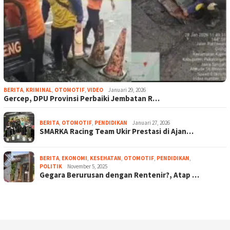
BERITA
,
KRIMINAL
,
OTOMOTIF
,
VIDEO
Januari 29, 2026
Gercep, DPU Provinsi Perbaiki Jembatan R…
BERITA
,
OTOMOTIF
,
PENDIDIKAN
Januari 27, 2026
SMARKA Racing Team Ukir Prestasi di Ajan…
BERITA
,
EKONOMI
,
KESEHATAN
,
OTOMOTIF
,
PENDIDIKAN
,
POLITIK
November 5, 2025
Gegara Berurusan dengan Rentenir?, Atap …