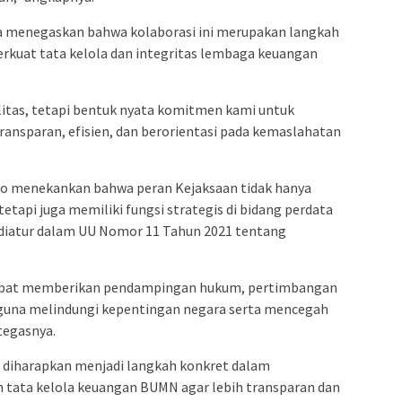
a menegaskan bahwa kolaborasi ini merupakan langkah
rkuat tata kelola dan integritas lembaga keuangan
litas, tetapi bentuk nyata komitmen kami untuk
ansparan, efisien, dan berorientasi pada kemaslahatan
udarso menekankan bahwa peran Kejaksaan tidak hanya
etapi juga memiliki fungsi strategis di bidang perdata
diatur dalam UU Nomor 11 Tahun 2021 tentang
n dapat memberikan pendampingan hukum, pertimbangan
 guna melindungi kepentingan negara serta mencegah
tegasnya.
i diharapkan menjadi langkah konkret dalam
tata kelola keuangan BUMN agar lebih transparan dan