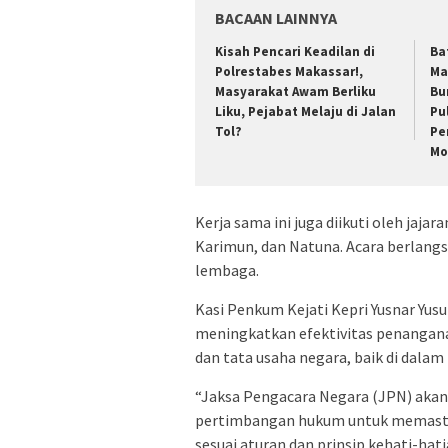
BACAAN LAINNYA
Kisah Pencari Keadilan di
Ba
Polrestabes Makassar!,
Ma
Masyarakat Awam Berliku
Bu
Liku, Pejabat Melaju di Jalan
Pu
Tol?
Pe
Mo
Kerja sama ini juga diikuti oleh jaj
Karimun, dan Natuna. Acara berlangs
lembaga.
Kasi Penkum Kejati Kepri Yusnar Yusuf
meningkatkan efektivitas penangana
dan tata usaha negara, baik di dalam
“Jaksa Pengacara Negara (JPN) aka
pertimbangan hukum untuk memastika
sesuai aturan dan prinsip kehati-hat