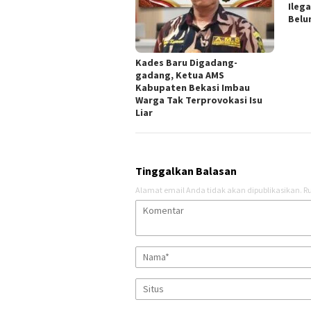
Ileg
Belu
Kades Baru Digadang-
gadang, Ketua AMS
Kabupaten Bekasi Imbau
Warga Tak Terprovokasi Isu
Liar
Tinggalkan Balasan
Alamat email Anda tidak akan dipublikasikan.
Ru