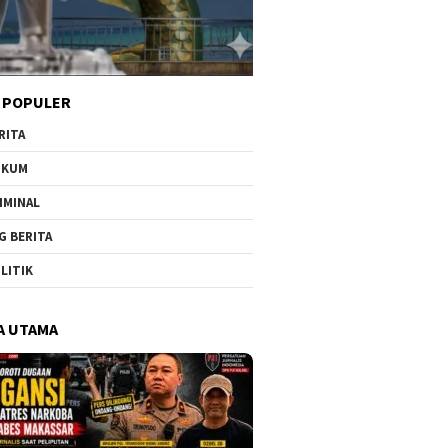
 POPULER
RITA
UKUM
IMINAL
G BERITA
LITIK
A UTAMA