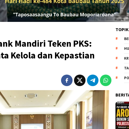
TOPIK
BE
Bank Mandiri Teken PKS:
H
ata Kelola dan Kepastian
KR
TA
PO
BERIT