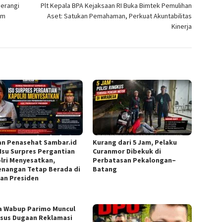
Perangi
Plt Kepala BPA Kejaksaan RI Buka Bimtek Pemulihan
um
Aset: Satukan Pemahaman, Perkuat Akuntabilitas
Kinerja
n Penasehat Sambar.id
Kurang dari 5 Jam, Pelaku
 Isu Surpres Pergantian
Curanmor Dibekuk di
lri Menyesatkan,
Perbatasan Pekalongan–
nangan Tetap Berada di
Batang
an Presiden
 Wabup Parimo Muncul
asus Dugaan Reklamasi