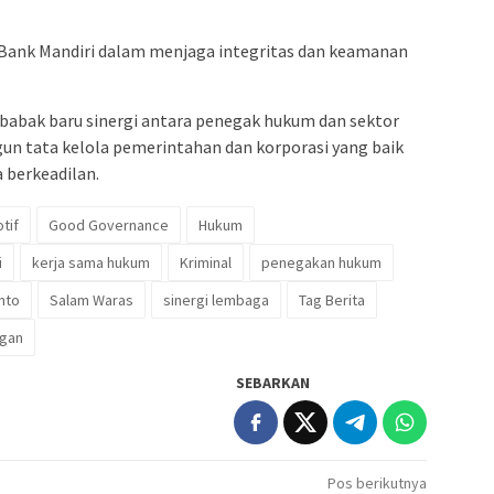
Bank Mandiri dalam menjaga integritas dan keamanan
abak baru sinergi antara penegak hukum dan sektor
n tata kelola pemerintahan dan korporasi yang baik
 berkeadilan.
tif
Good Governance
Hukum
i
kerja sama hukum
Kriminal
penegakan hukum
nto
Salam Waras
sinergi lembaga
Tag Berita
ngan
SEBARKAN
Pos berikutnya