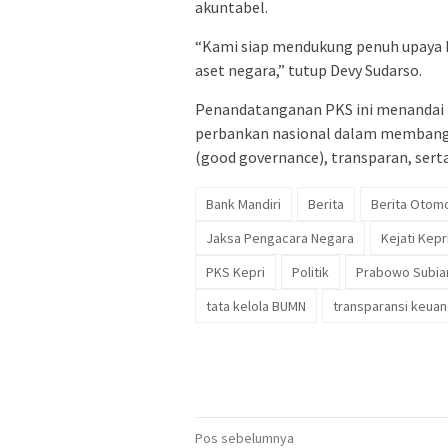
akuntabel.
“Kami siap mendukung penuh upaya 
aset negara,” tutup Devy Sudarso.
Penandatanganan PKS ini menandai b
perbankan nasional dalam membangu
(good governance), transparan, serta
Bank Mandiri
Berita
Berita Otomo
Jaksa Pengacara Negara
Kejati Kepr
PKS Kepri
Politik
Prabowo Subia
tata kelola BUMN
transparansi keua
Navigasi
Pos sebelumnya