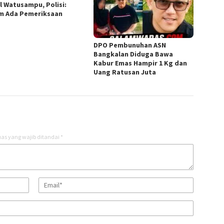
al Watusampu, Polisi:
m Ada Pemeriksaan
DPO Pembunuhan ASN
Bangkalan Diduga Bawa
Kabur Emas Hampir 1 Kg dan
Uang Ratusan Juta
as yang wajib ditandai
*