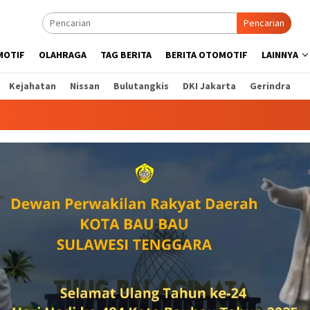
Pencarian
MOTIF
OLAHRAGA
TAG BERITA
BERITA OTOMOTIF
LAINNYA
Kejahatan
Nissan
Bulutangkis
DKI Jakarta
Gerindra