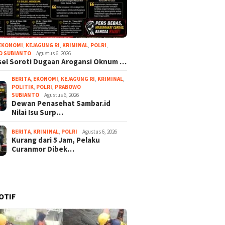
EKONOMI
,
KEJAGUNG RI
,
KRIMINAL
,
POLRI
,
O SUBIANTO
Agustus 6, 2026
lsel Soroti Dugaan Arogansi Oknum …
BERITA
,
EKONOMI
,
KEJAGUNG RI
,
KRIMINAL
,
POLITIK
,
POLRI
,
PRABOWO
SUBIANTO
Agustus 6, 2026
Dewan Penasehat Sambar.id
Nilai Isu Surp…
BERITA
,
KRIMINAL
,
POLRI
Agustus 6, 2026
Kurang dari 5 Jam, Pelaku
Curanmor Dibek…
OTIF