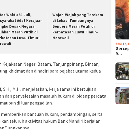
tas Waktu 31 Juli,
Wajah-Wajah yang Terekam
syarakat Adat Kerajaan
di Lokasi Tumbangnya
ngku Desak Negara
Bendera Merah Putih di
lihkan Merah Putih di
Perbatasan Luwu Timur–
rbatasan Luwu Timur–
Morowali
rowali
BERITA
,
Gercep
R…
aran Kejaksaan Negeri Batam, Tanjungpinang, Bintan,
ung khidmat dan dihadiri para pejabat utama kedua
, S.H., M.H. menjelaskan, kerja sama ini bertujuan
n dan penyelesaian masalah hukum di bidang perdata
 maupun di luar pengadilan.
n memberikan bantuan hukum, pendampingan, serta
n seluruh aktivitas hukum Bank Mandiri berjalan
ian,” ungkapnya.