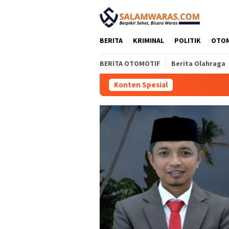
Loncat
tutup
ke
konten
BERITA
KRIMINAL
POLITIK
OTO
BERITA OTOMOTIF
Berita Olahraga
Konten Spesial