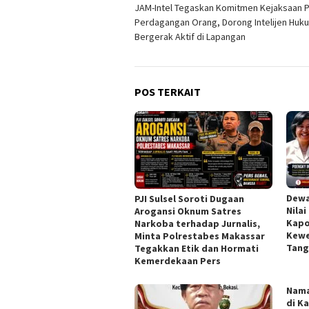
JAM-Intel Tegaskan Komitmen Kejaksaan 
pos
Perdagangan Orang, Dorong Intelijen Huk
Bergerak Aktif di Lapangan
POS TERKAIT
Dewa
PJI Sulsel Soroti Dugaan
Nilai
Arogansi Oknum Satres
Kapo
Narkoba terhadap Jurnalis,
Kewe
Minta Polrestabes Makassar
Tang
Tegakkan Etik dan Hormati
Kemerdekaan Pers
Nama
di K