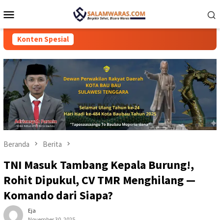
Loncat
Menu
ke
Mobile
konten
Konten Spesial
Beranda
Berita
TNI Masuk Tambang Kepala Burung!,
Rohit Dipukul, CV TMR Menghilang —
Komando dari Siapa?
Eja
November 30, 2025