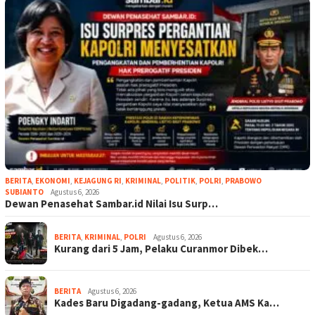
BERITA
,
EKONOMI
,
KEJAGUNG RI
,
KRIMINAL
,
POLITIK
,
POLRI
,
PRABOWO
SUBIANTO
Agustus 6, 2026
Dewan Penasehat Sambar.id Nilai Isu Surp…
BERITA
,
KRIMINAL
,
POLRI
Agustus 6, 2026
Kurang dari 5 Jam, Pelaku Curanmor Dibek…
BERITA
Agustus 6, 2026
Kades Baru Digadang-gadang, Ketua AMS Ka…