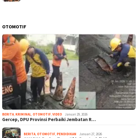
OTOMOTIF
BERITA
,
KRIMINAL
,
OTOMOTIF
,
VIDEO
Januari 29, 2026
Gercep, DPU Provinsi Perbaiki Jembatan R…
BERITA
,
OTOMOTIF
,
PENDIDIKAN
Januari 27, 2026