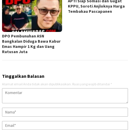
APTI Siap Somasi dan Gugat
KPPU, Soroti Anjloknya Harga
Tembakau Pascapanen
DPO Pembunuhan ASN
Bangkalan Diduga Bawa Kabur
Emas Hampir 1 Kg dan Uang
Ratusan Juta
Tinggalkan Balasan
Alamat email Anda tidak akan dipublikasikan.
Ruas yang wajib ditandai
*