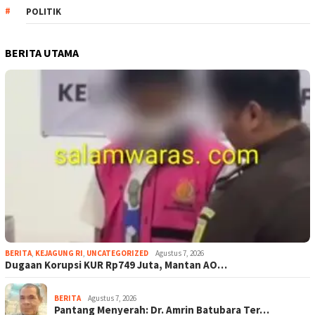
POLITIK
BERITA UTAMA
BERITA
,
KEJAGUNG RI
,
UNCATEGORIZED
Agustus 7, 2026
Dugaan Korupsi KUR Rp749 Juta, Mantan AO…
BERITA
Agustus 7, 2026
Pantang Menyerah: Dr. Amrin Batubara Ter…