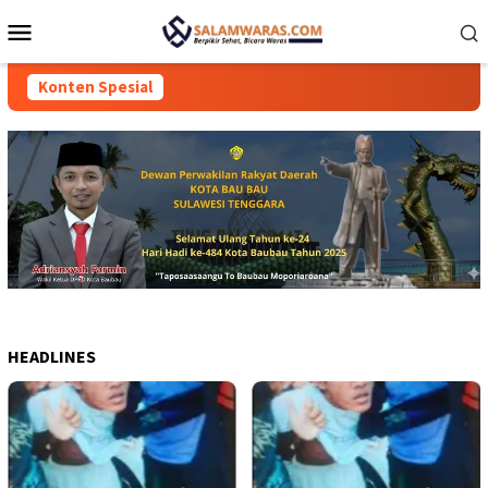
Loncat
Menu
ke
Mobile
konten
Konten Spesial
HEADLINES