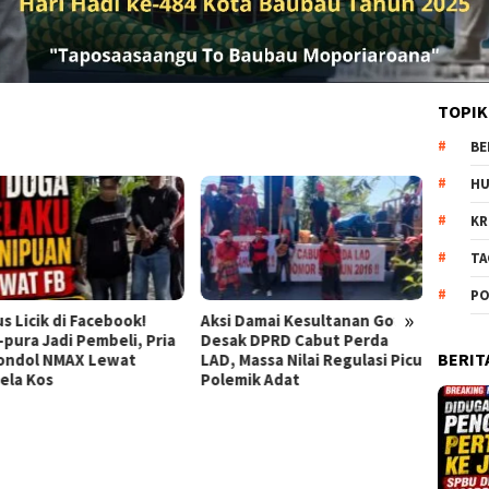
TOPIK
BE
H
KR
TA
PO
»
 Damai Kesultanan Gowa
Semarakkan PORSENAP 2026,
Cekcok
k DPRD Cabut Perda
Lapas Gunung Sugih Gelar
Depok
BERIT
Massa Nilai Regulasi Picu
Upacara Pembukaan
Kilat
mik Adat