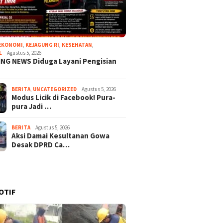
EKONOMI
,
KEJAGUNG RI
,
KESEHATAN
,
L
Agustus 5, 2026
NG NEWS Diduga Layani Pengisian
BERITA
,
UNCATEGORIZED
Agustus 5, 2026
Modus Licik di Facebook! Pura-
pura Jadi …
BERITA
Agustus 5, 2026
Aksi Damai Kesultanan Gowa
Desak DPRD Ca…
OTIF