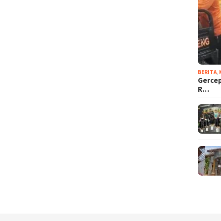
BERITA
,
Gercep
R…