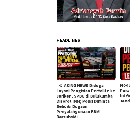
HEADLINES
«
Modus Licik di Facebook!
Aksi
EAKING NEWS Diduga
Pura-pura Jadi Pembeli, Pria
Desa
ani Pengisian Pertalite ke
Ini Gondol NMAX Lewat
LAD, 
iken, SPBU di Bulukumba
Jendela Kos
Pole
orot IMM; Polisi Diminta
idiki Dugaan
nyalahgunaan BBM
subsidi