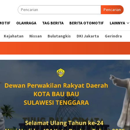
Pencarian
MOTIF
OLAHRAGA
TAG BERITA
BERITA OTOMOTIF
LAINNYA
Kejahatan
Nissan
Bulutangkis
DKI Jakarta
Gerindra