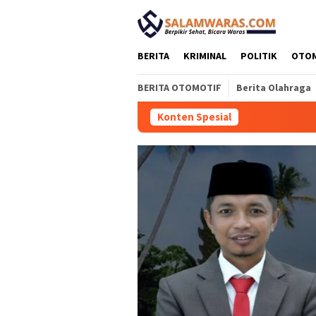
Loncat
tutup
ke
konten
BERITA
KRIMINAL
POLITIK
OTO
BERITA OTOMOTIF
Berita Olahraga
Konten Spesial