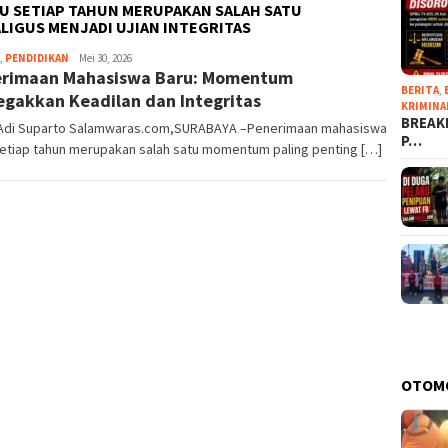
U SETIAP TAHUN MERUPAKAN SALAH SATU
IGUS MENJADI UJIAN INTEGRITAS
,
PENDIDIKAN
Domo
Mei 30, 2026
rimaan Mahasiswa Baru: Momentum
BERITA
,
gakkan Keadilan dan Integritas
KRIMINA
BREAKI
 Adi Suparto Salamwaras.com,SURABAYA –Penerimaan mahasiswa
P…
setiap tahun merupakan salah satu momentum paling penting […]
OTOM