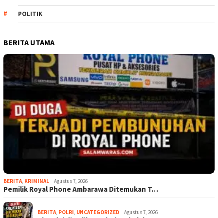
POLITIK
BERITA UTAMA
BERITA
,
KRIMINAL
Agustus 7, 2026
Pemilik Royal Phone Ambarawa Ditemukan T…
BERITA
,
POLRI
,
UNCATEGORIZED
Agustus 7, 2026