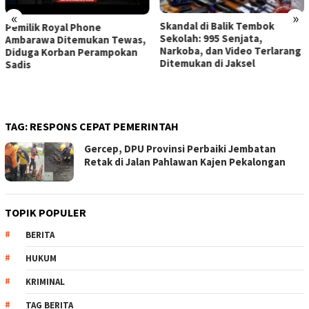
«
»
Skandal di Balik Tembok
Pemilik Royal Phone
Sekolah: 995 Senjata,
Ambarawa Ditemukan Tewas,
Narkoba, dan Video Terlarang
Diduga Korban Perampokan
Ditemukan di Jaksel
Sadis
TAG:
RESPONS CEPAT PEMERINTAH
Gercep, DPU Provinsi Perbaiki Jembatan
Retak di Jalan Pahlawan Kajen Pekalongan
TOPIK POPULER
BERITA
HUKUM
KRIMINAL
TAG BERITA