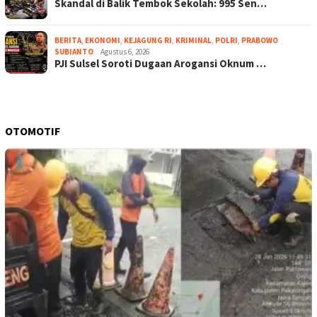
Skandal di Balik Tembok Sekolah: 995 Sen…
BERITA
,
EKONOMI
,
KEJAGUNG RI
,
KRIMINAL
,
POLRI
,
PRABOWO
SUBIANTO
Agustus 6, 2026
PJI Sulsel Soroti Dugaan Arogansi Oknum …
OTOMOTIF