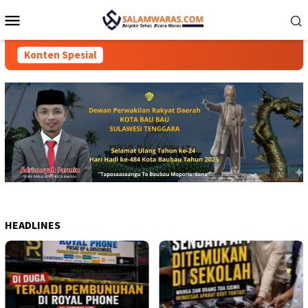
Loncat
Menu
ke
Mobile
konten
Konten Spesial
HEADLINES