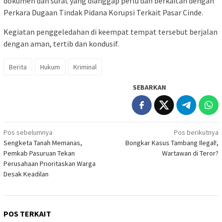
dokumen dan surat yang dianggap perlu dan berkaitan dengan
Perkara Dugaan Tindak Pidana Korupsi Terkait Pasar Cinde.
Kegiatan penggeledahan di keempat tempat tersebut berjalan
dengan aman, tertib dan kondusif.
Berita
Hukum
Kriminal
SEBARKAN
Navigasi
Pos sebelumnya
Pos berikutnya
Sengketa Tanah Memanas,
Bongkar Kasus Tambang Ilegal!,
pos
Pemkab Pasuruan Tekan
Wartawan di Teror?
Perusahaan Prioritaskan Warga
Desak Keadilan
POS TERKAIT