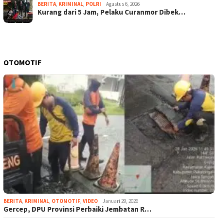
BERITA
,
KRIMINAL
,
POLRI
Agustus 6, 2026
Kurang dari 5 Jam, Pelaku Curanmor Dibek…
OTOMOTIF
BERITA
,
KRIMINAL
,
OTOMOTIF
,
VIDEO
Januari 29, 2026
Gercep, DPU Provinsi Perbaiki Jembatan R…