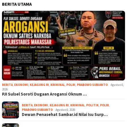
BERITA UTAMA
BERITA
,
EKONOMI
,
KEJAGUNG RI
,
KRIMINAL
,
POLRI
,
PRABOWO SUBIANTO
Agustus 6,
2026
PJI Sulsel Soroti Dugaan Arogansi Oknum …
BERITA
,
EKONOMI
,
KEJAGUNG RI
,
KRIMINAL
,
POLITIK
,
POLRI
,
PRABOWO SUBIANTO
Agustus 6, 2026
Dewan Penasehat Sambar.id Nilai Isu Surp…