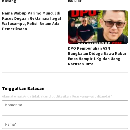
Batang
Isu Liar
Nama Wabup Parimo Muncul di
Kasus Dugaan Reklamasi Ilegal
Watusampu, Polisi: Belum Ada
Pemeriksaan
DPO Pembunuhan ASN
Bangkalan Diduga Bawa Kabur
Emas Hampir 1 Kg dan Uang
Ratusan Juta
Tinggalkan Balasan
Alamat email Anda tidak akan dipublikasikan.
Ruas yang wajib ditandai
*