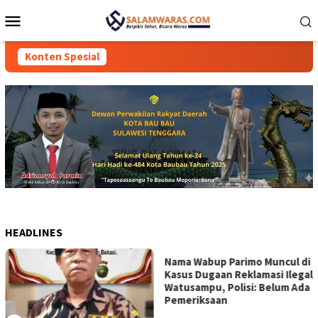
Loncat
Menu
ke
Mobile
konten
Konten Spesial
HEADLINES
Nama Wabup Parimo Muncul di
Kasus Dugaan Reklamasi Ilegal
Watusampu, Polisi: Belum Ada
Pemeriksaan