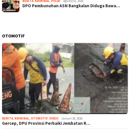
BERITA
,
KRIMINAL
,
POLRI
Agustus 6, 2026
DPO Pembunuhan ASN Bangkalan Diduga Bawa…
OTOMOTIF
BERITA
,
KRIMINAL
,
OTOMOTIF
,
VIDEO
Januari 29, 2026
Gercep, DPU Provinsi Perbaiki Jembatan R…