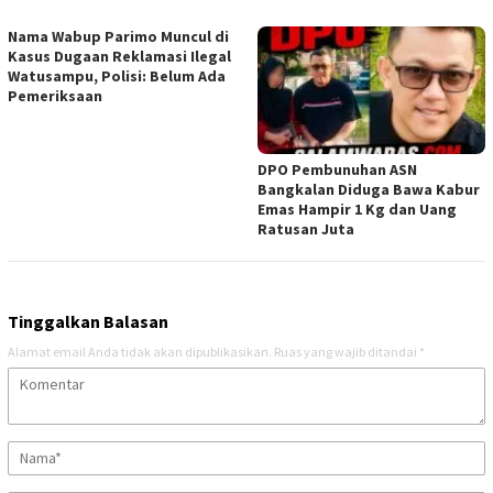
Nama Wabup Parimo Muncul di
Kasus Dugaan Reklamasi Ilegal
Watusampu, Polisi: Belum Ada
Pemeriksaan
DPO Pembunuhan ASN
Bangkalan Diduga Bawa Kabur
Emas Hampir 1 Kg dan Uang
Ratusan Juta
Tinggalkan Balasan
Alamat email Anda tidak akan dipublikasikan.
Ruas yang wajib ditandai
*