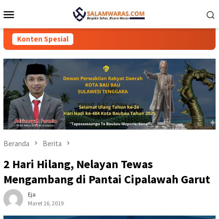
Loncat
Menu
ke
Mobile
konten
Konten Spesial
Beranda
Berita
2 Hari Hilang, Nelayan Tewas
Mengambang di Pantai Cipalawah Garut
Eja
Maret 16, 2019