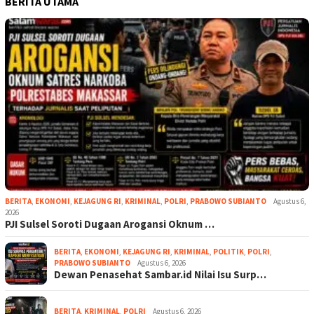
BERITA UTAMA
BERITA
,
EKONOMI
,
KEJAGUNG RI
,
KRIMINAL
,
POLRI
,
PRABOWO SUBIANTO
Agustus 6,
2026
PJI Sulsel Soroti Dugaan Arogansi Oknum …
BERITA
,
EKONOMI
,
KEJAGUNG RI
,
KRIMINAL
,
POLITIK
,
POLRI
,
PRABOWO SUBIANTO
Agustus 6, 2026
Dewan Penasehat Sambar.id Nilai Isu Surp…
BERITA
,
KRIMINAL
,
POLRI
Agustus 6, 2026