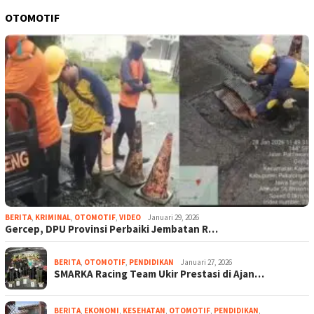
OTOMOTIF
BERITA
,
KRIMINAL
,
OTOMOTIF
,
VIDEO
Januari 29, 2026
Gercep, DPU Provinsi Perbaiki Jembatan R…
BERITA
,
OTOMOTIF
,
PENDIDIKAN
Januari 27, 2026
SMARKA Racing Team Ukir Prestasi di Ajan…
BERITA
,
EKONOMI
,
KESEHATAN
,
OTOMOTIF
,
PENDIDIKAN
,