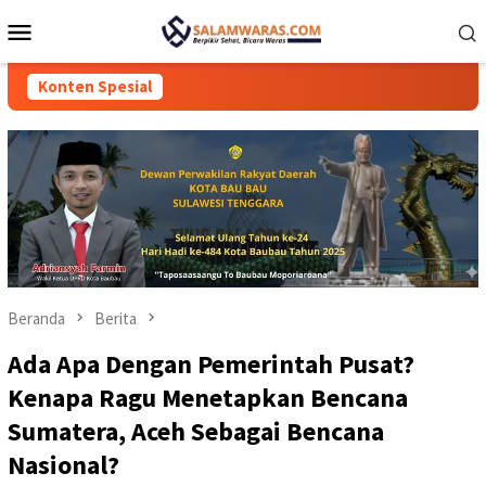
Loncat
Menu
ke
Mobile
konten
Konten Spesial
Beranda
Berita
Ada Apa Dengan Pemerintah Pusat?
Kenapa Ragu Menetapkan Bencana
Sumatera, Aceh Sebagai Bencana
Nasional?