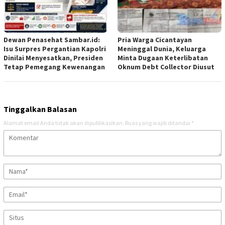
Dewan Penasehat Sambar.id:
Pria Warga Cicantayan
Isu Surpres Pergantian Kapolri
Meninggal Dunia, Keluarga
Dinilai Menyesatkan, Presiden
Minta Dugaan Keterlibatan
Tetap Pemegang Kewenangan
Oknum Debt Collector Diusut
Tinggalkan Balasan
Alamat email Anda tidak akan dipublikasikan.
Ruas yang wajib ditandai
*