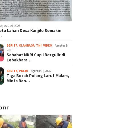
Agustus 9, 2026
ta Lahan Desa Kanjilo Semakin
…
BERITA
,
OLAHRAGA
,
TNI
,
VIDEO
Agustus 9,
2026
Sahabat NKRI Cup I Bergulir di
Lebakbara…
BERITA
,
POLRI
Agustus 9, 2026
Tiga Bocah Pulang Larut Malam,
Minta Ban…
OTIF