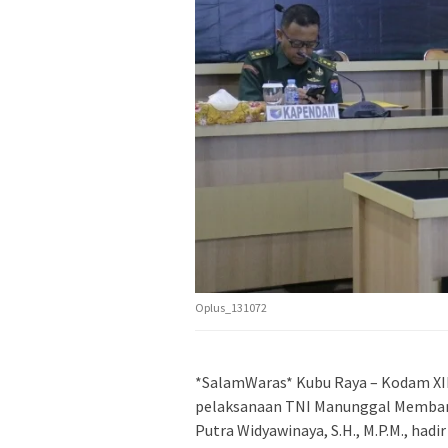
Oplus_131072
*SalamWaras* ​Kubu Raya – Kodam XI
pelaksanaan TNI Manunggal Membang
Putra Widyawinaya, S.H., M.P.M., had