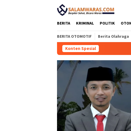
Loncat
tutup
ke
konten
BERITA
KRIMINAL
POLITIK
OTO
BERITA OTOMOTIF
Berita Olahraga
Konten Spesial