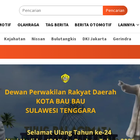
Pencarian
MOTIF
OLAHRAGA
TAG BERITA
BERITA OTOMOTIF
LAINNYA
Kejahatan
Nissan
Bulutangkis
DKI Jakarta
Gerindra