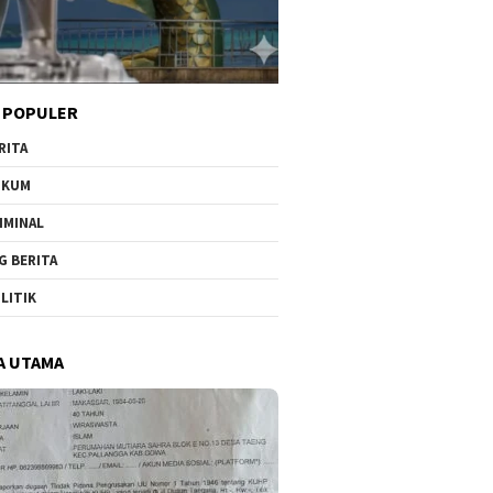
 POPULER
RITA
UKUM
IMINAL
G BERITA
LITIK
A UTAMA