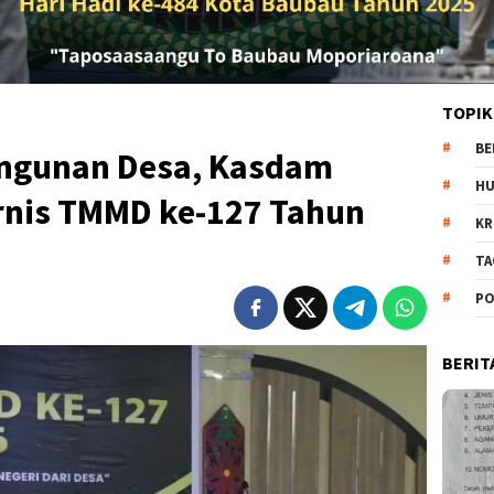
TOPIK
BE
angunan Desa, Kasdam
H
ornis TMMD ke-127 Tahun
KR
TA
PO
BERIT