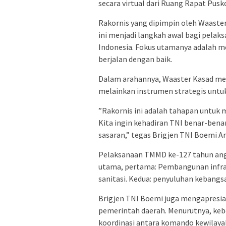
secara virtual dari Ruang Rapat Pusk
​Rakornis yang dipimpin oleh Waaster
ini menjadi langkah awal bagi pelak
Indonesia. Fokus utamanya adalah m
berjalan dengan baik.
​​Dalam arahannya, Waaster Kasad 
melainkan instrumen strategis untuk
​”Rakornis ini adalah tahapan untuk
Kita ingin kehadiran TNI benar-bena
sasaran,” tegas Brigjen TNI Boemi Ar
​Pelaksanaan TMMD ke-127 tahun ang
utama, pertama: Pembangunan infrast
sanitasi. Kedua: penyuluhan kebang
​Brigjen TNI Boemi juga mengapresias
pemerintah daerah. Menurutnya, ke
koordinasi antara komando kewilaya