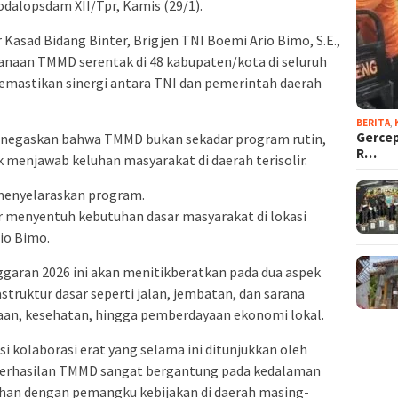
odalopsdam XII/Tpr, Kamis (29/1).
 Kasad Bidang Binter, Brigjen TNI Boemi Ario Bimo, S.E.,
sanaan TMMD serentak di 48 kabupaten/kota di seluruh
emastikan sinergi antara TNI dan pemerintah daerah
BERITA
,
Gercep
menegaskan bahwa TMMD bukan sekadar program rutin,
R…
 menjawab keluhan masyarakat di daerah terisolir.
 menyelaraskan program.
r menyentuh kebutuhan dasar masyarakat di lokasi
io Bimo.
garan 2026 ini akan menitikberatkan pada dua aspek
ruktur dasar seperti jalan, jembatan, dan sarana
saan, kesehatan, hingga pemberdayaan ekonomi lokal.
i kolaborasi erat yang selama ini ditunjukkan oleh
berhasilan TMMD sangat bergantung pada kedalaman
han dengan pemangku kebijakan di daerah masing-