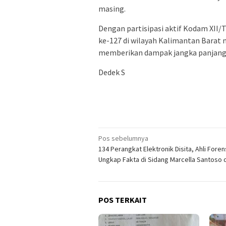
masing.
​Dengan partisipasi aktif Kodam XII
ke-127 di wilayah Kalimantan Barat n
memberikan dampak jangka panjang b
Dedek S
Navigasi
Pos sebelumnya
134 Perangkat Elektronik Disita, Ahli Foren
pos
Ungkap Fakta di Sidang Marcella Santoso 
POS TERKAIT