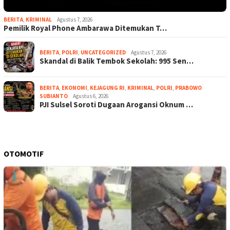
BERITA
,
KRIMINAL
Agustus 7, 2026
Pemilik Royal Phone Ambarawa Ditemukan T…
BERITA
,
POLRI
,
UNCATEGORIZED
Agustus 7, 2026
Skandal di Balik Tembok Sekolah: 995 Sen…
BERITA
,
EKONOMI
,
KEJAGUNG RI
,
KRIMINAL
,
POLRI
,
PRABOWO
SUBIANTO
Agustus 6, 2026
PJI Sulsel Soroti Dugaan Arogansi Oknum …
OTOMOTIF