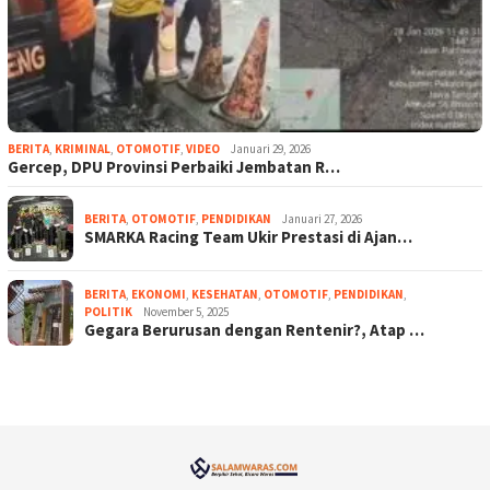
BERITA
,
KRIMINAL
,
OTOMOTIF
,
VIDEO
Januari 29, 2026
Gercep, DPU Provinsi Perbaiki Jembatan R…
BERITA
,
OTOMOTIF
,
PENDIDIKAN
Januari 27, 2026
SMARKA Racing Team Ukir Prestasi di Ajan…
BERITA
,
EKONOMI
,
KESEHATAN
,
OTOMOTIF
,
PENDIDIKAN
,
POLITIK
November 5, 2025
Gegara Berurusan dengan Rentenir?, Atap …