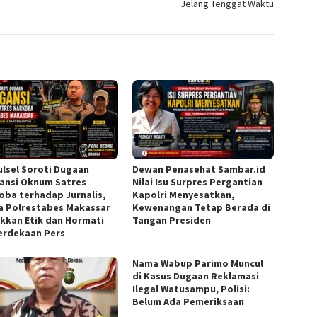
Jelang Tenggat Waktu
Sulsel Soroti Dugaan
Dewan Penasehat Sambar.id
ansi Oknum Satres
Nilai Isu Surpres Pergantian
oba terhadap Jurnalis,
Kapolri Menyesatkan,
a Polrestabes Makassar
Kewenangan Tetap Berada di
kkan Etik dan Hormati
Tangan Presiden
rdekaan Pers
Nama Wabup Parimo Muncul
di Kasus Dugaan Reklamasi
Ilegal Watusampu, Polisi:
Belum Ada Pemeriksaan