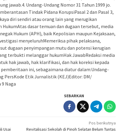
gung jawab.4. Undang-Undang Nomor 31 Tahun 1999 jo.
berantasan Tindak Pidana KorupsiPasal 2 dan Pasal 3,
ya diri sendiri atau orang lain yang merugikan
 HukumAtas dasar temuan dan dugaan tersebut, media
negak Hukum (APH), baik Kepolisian maupun Kejaksaan,
nvestigasi menyeluruhMemeriksa pihak pelaksana,
usut dugaan penyimpangan mutu dan potensi kerugian
yang terbukti melanggar hukumHak JawabRedaksi media
uk hak jawab, hak klarifikasi, dan hak koreksi kepada
m pemberitaan ini, sebagaimana diatur dalam:Undang-
 PersKode Etik Jurnalistik (KEJ)Editor: DM/
a 9 Naga
SEBARKAN
Pos berikutnya
i Usai
Revitalisasi Sekolah di Pinoh Selatan Belum Tuntas