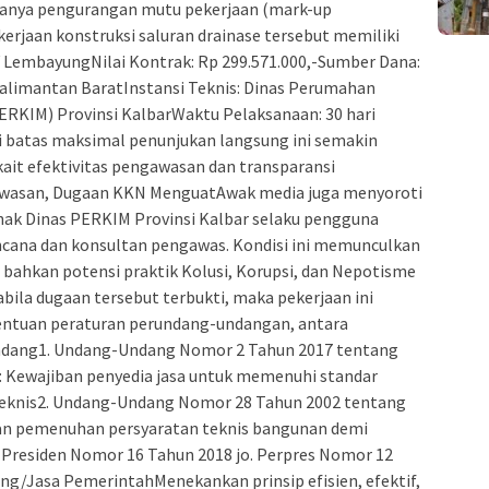
anya pengurangan mutu pekerjaan (mark-up
erjaan konstruksi saluran drainase tersebut memiliki
CV LembayungNilai Kontrak: Rp 299.571.000,-Sumber Dana:
alimantan BaratInstansi Teknis: Dinas Perumahan
RKIM) Provinsi KalbarWaktu Pelaksanaan: 30 hari
i batas maksimal penunjukan langsung ini semakin
ait efektivitas pengawasan dan transparansi
awasan, Dugaan KKN MenguatAwak media juga menyoroti
hak Dinas PERKIM Provinsi Kalbar selaku pengguna
cana dan konsultan pengawas. Kondisi ini memunculkan
 bahkan potensi praktik Kolusi, Korupsi, dan Nepotisme
ila dugaan tersebut terbukti, maka pekerjaan ini
entuan peraturan perundang-undangan, antara
ndang1. Undang-Undang Nomor 2 Tahun 2017 tentang
0: Kewajiban penyedia jasa untuk memenuhi standar
 teknis2. Undang-Undang Nomor 28 Tahun 2002 tentang
n pemenuhan persyaratan teknis bangunan demi
 Presiden Nomor 16 Tahun 2018 jo. Perpres Nomor 12
g/Jasa PemerintahMenekankan prinsip efisien, efektif,