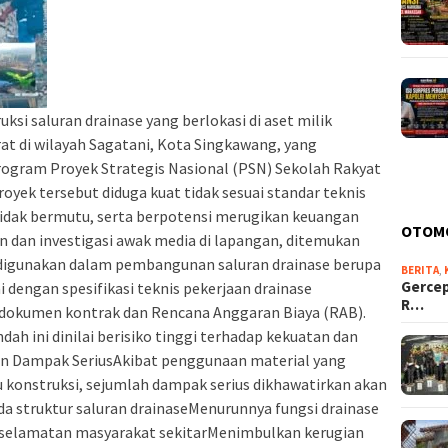
si saluran drainase yang berlokasi di aset milik
t di wilayah Sagatani, Kota Singkawang, yang
ogram Proyek Strategis Nasional (PSN) Sekolah Rakyat
royek tersebut diduga kuat tidak sesuai standar teknis
idak bermutu, serta berpotensi merugikan keuangan
OTOM
n dan investigasi awak media di lapangan, ditemukan
digunakan dalam pembangunan saluran drainase berupa
BERITA
,
Gercep
i dengan spesifikasi teknis pekerjaan drainase
R…
 dokumen kontrak dan Rencana Anggaran Biaya (RAB).
ah ini dinilai berisiko tinggi terhadap kekuatan dan
an Dampak SeriusAkibat penggunaan material yang
 konstruksi, sejumlah dampak serius dikhawatirkan akan
pada struktur saluran drainaseMenurunnya fungsi drainase
selamatan masyarakat sekitarMenimbulkan kerugian