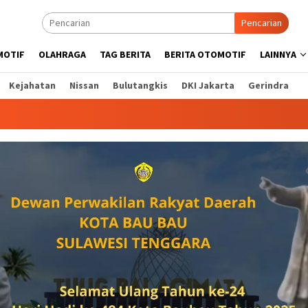
Pencarian
MOTIF
OLAHRAGA
TAG BERITA
BERITA OTOMOTIF
LAINNYA
Kejahatan
Nissan
Bulutangkis
DKI Jakarta
Gerindra