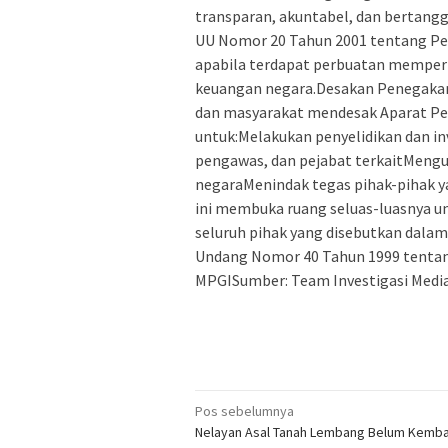
transparan, akuntabel, dan bertang
UU Nomor 20 Tahun 2001 tentang Pem
apabila terdapat perbuatan memperka
keuangan negara.Desakan Penegakan
dan masyarakat mendesak Aparat Pe
untuk:Melakukan penyelidikan dan i
pengawas, dan pejabat terkaitMeng
negaraMenindak tegas pihak-pihak 
ini membuka ruang seluas-luasnya unt
seluruh pihak yang disebutkan dala
Undang Nomor 40 Tahun 1999 tentang
MPGISumber: Team Investigasi Medi
Navigasi
Pos sebelumnya
Nelayan Asal Tanah Lembang Belum Kembal
pos