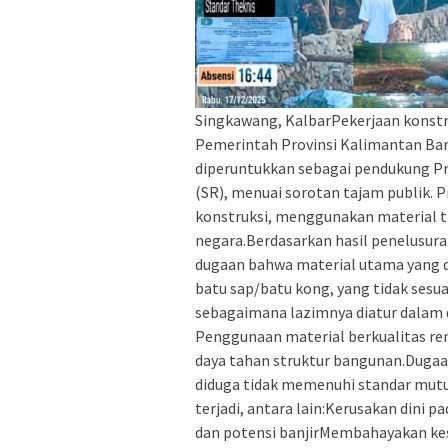
Singkawang, KalbarPekerjaan konstruk
Pemerintah Provinsi Kalimantan Bara
diperuntukkan sebagai pendukung Pr
(SR), menuai sorotan tajam publik. P
konstruksi, menggunakan material t
negara.Berdasarkan hasil penelusura
dugaan bahwa material utama yang 
batu sap/batu kong, yang tidak sesua
sebagaimana lazimnya diatur dalam
Penggunaan material berkualitas rend
daya tahan struktur bangunan.Duga
diduga tidak memenuhi standar mutu
terjadi, antara lain:Kerusakan dini 
dan potensi banjirMembahayakan ke