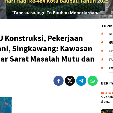
TOPIK
BE
U Konstruksi, Pekerjaan
H
tani, Singkawang: Kawasan
KR
bar Sarat Masalah Mutu dan
TA
PO
BERIT
BERITA
,
Skanda
Sen…