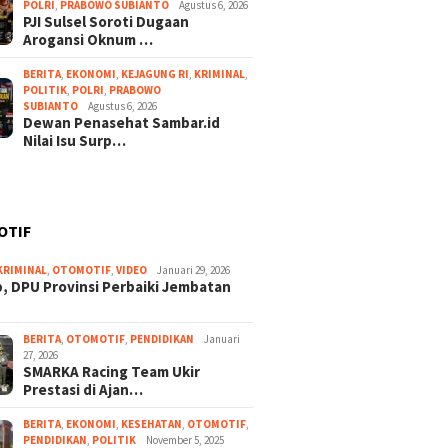
POLRI
,
PRABOWO SUBIANTO
Agustus 6, 2026
PJI Sulsel Soroti Dugaan
Arogansi Oknum …
BERITA
,
EKONOMI
,
KEJAGUNG RI
,
KRIMINAL
,
POLITIK
,
POLRI
,
PRABOWO
SUBIANTO
Agustus 6, 2026
Dewan Penasehat Sambar.id
Nilai Isu Surp…
OTIF
KRIMINAL
,
OTOMOTIF
,
VIDEO
Januari 29, 2026
, DPU Provinsi Perbaiki Jembatan
BERITA
,
OTOMOTIF
,
PENDIDIKAN
Januari
27, 2026
SMARKA Racing Team Ukir
Prestasi di Ajan…
BERITA
,
EKONOMI
,
KESEHATAN
,
OTOMOTIF
,
PENDIDIKAN
,
POLITIK
November 5, 2025