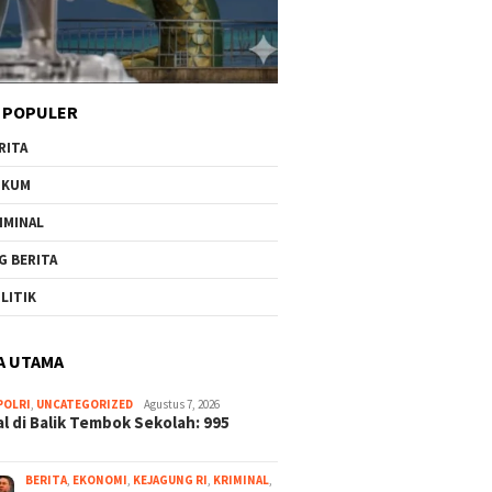
 POPULER
RITA
UKUM
IMINAL
G BERITA
LITIK
A UTAMA
POLRI
,
UNCATEGORIZED
Agustus 7, 2026
l di Balik Tembok Sekolah: 995
BERITA
,
EKONOMI
,
KEJAGUNG RI
,
KRIMINAL
,