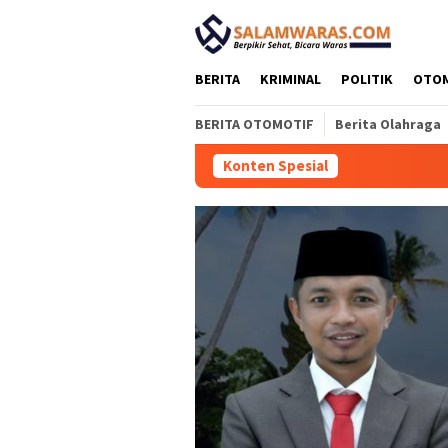
Loncat
tutup
ke
konten
BERITA
KRIMINAL
POLITIK
OTO
BERITA OTOMOTIF
Berita Olahraga
Konten Spesial