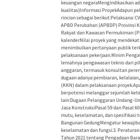
keuangan negaraMengindikasikan ad
kualitas)Informasi ProyekAdapun pek
rincian sebagai berikut:Pelaksana: 
APBD Perubahan (APBDP) Provinsi K
Rakyat dan Kawasan Permukiman (PE
kalenderNilai proyek yang mendekat
menimbulkan pertanyaan publik terk
pelaksanaan pekerjaan.Minim Peng
lemahnya pengawasan teknis dari pi
anggaran, termasuk konsultan peren
dugaan adanya pembiaran, kelalaian,
(KKN) dalam pelaksanaan proyek.Apab
berpotensi melanggar sejumlah ket
lain:Dugaan Pelanggaran Undang-U
Jasa KonstruksiPasal 59 dan Pasal 6
mutu, keselamatan, dan spesifikasi
Bangunan GedungMengatur kewajiba
keselamatan dan fungsi.3. Peraturan
Tahun 2021 tentang Pengadaan Baran