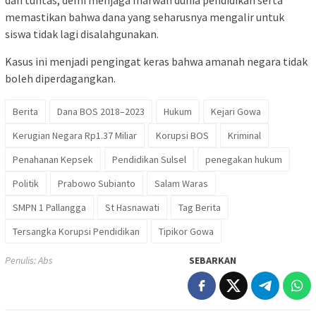
dan tuntas, demi menjaga marwah dunia pendidikan serta
memastikan bahwa dana yang seharusnya mengalir untuk
siswa tidak lagi disalahgunakan.
Kasus ini menjadi pengingat keras bahwa amanah negara tidak
boleh diperdagangkan.
Berita
Dana BOS 2018–2023
Hukum
Kejari Gowa
Kerugian Negara Rp1.37 Miliar
Korupsi BOS
Kriminal
Penahanan Kepsek
Pendidikan Sulsel
penegakan hukum
Politik
Prabowo Subianto
Salam Waras
SMPN 1 Pallangga
St Hasnawati
Tag Berita
Tersangka Korupsi Pendidikan
Tipikor Gowa
Penulis: Abs
SEBARKAN