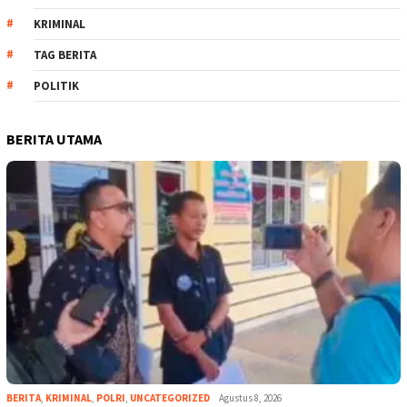
KRIMINAL
TAG BERITA
POLITIK
BERITA UTAMA
BERITA
,
KRIMINAL
,
POLRI
,
UNCATEGORIZED
Agustus 8, 2026