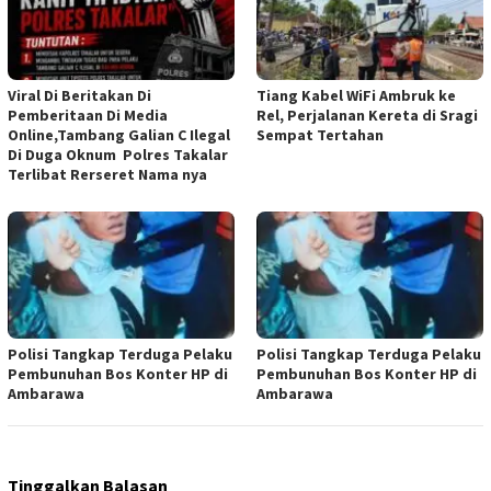
Viral Di Beritakan Di
Tiang Kabel WiFi Ambruk ke
Pemberitaan Di Media
Rel, Perjalanan Kereta di Sragi
Online,Tambang Galian C Ilegal
Sempat Tertahan
Di Duga Oknum Polres Takalar
Terlibat Rerseret Nama nya
Polisi Tangkap Terduga Pelaku
Polisi Tangkap Terduga Pelaku
Pembunuhan Bos Konter HP di
Pembunuhan Bos Konter HP di
Ambarawa
Ambarawa
Tinggalkan Balasan