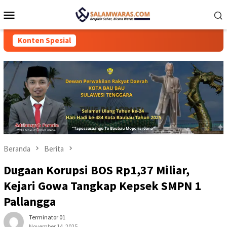
Loncat
Menu
ke
Mobile
konten
Konten Spesial
Beranda
Berita
Dugaan Korupsi BOS Rp1,37 Miliar,
Kejari Gowa Tangkap Kepsek SMPN 1
Pallangga
Terminator 01
November 14, 2025