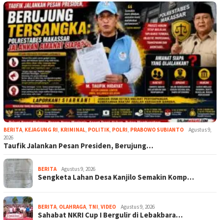
BERITA
,
KEJAGUNG RI
,
KRIMINAL
,
POLITIK
,
POLRI
,
PRABOWO SUBIANTO
Agustus 9,
2026
Taufik Jalankan Pesan Presiden, Berujung…
BERITA
Agustus 9, 2026
Sengketa Lahan Desa Kanjilo Semakin Komp…
BERITA
,
OLAHRAGA
,
TNI
,
VIDEO
Agustus 9, 2026
Sahabat NKRI Cup I Bergulir di Lebakbara…