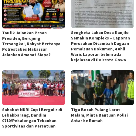
Sengketa Lahan Desa Kanjilo
Taufik Jalankan Pesan
Semakin Kompleks – Laporan
Presiden, Berujung
Perusakan Ditambah Dugaan
Tersangka!, Rakyat Bertanya
Pemalsuan Dokumen, 4 Ahli
Polrestabes Makassar
Waris Laporan belum ada
Jalankan Amanat Siapa?
kejelasan di Polresta Gowa
Sahabat NKRI Cup I Bergulir di
Tiga Bocah Pulang Larut
Lebakbarang, Dandim
Malam, Minta Bantuan Polisi
0710/Pekalongan Tekankan
Antar ke Rumah
Sportivitas dan Persatuan