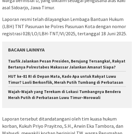
warga berinisial D, yang diklaim sebagai pengusaha alas kaki
asal Sidoarjo, Jawa Timur.
Laporan resmi telah dilayangkan Lembaga Bantuan Hukum
(LBH) TNT Pasuruan ke Polres Pasuruan Kota dengan nomor
registrasi 028/LO/LBH-TNT/VI/2025, tertanggal 18 Juni 2025.
BACAAN LAINNYA
Taufik Jalankan Pesan Presiden, Berujung Tersangka!, Rakyat
Bertanya Polrestabes Makassar Jalankan Amanat Siapa?
HUT ke-81 RI di Depan Mata, Kado Apa untuk Rakyat Luwu
Timur? Laoli Berkonflik, Merah Putih Tumbang di Perbatasan
Wajah-Wajah yang Terekam di Lokasi Tumbangnya Bendera
Merah Putih di Perbatasan Luwu Timur–Morowali
Laporan tersebut ditandatangani oleh tim kuasa hukum
korban, Kukuh Priyo Prayitno, S.H., Arwin Eka Tambora, dan
Wahyudi, mewakili korban berinisial TW, warga Perumahan