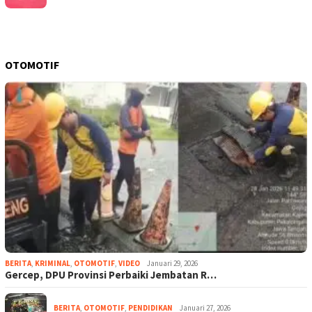
OTOMOTIF
BERITA
,
KRIMINAL
,
OTOMOTIF
,
VIDEO
Januari 29, 2026
Gercep, DPU Provinsi Perbaiki Jembatan R…
BERITA
,
OTOMOTIF
,
PENDIDIKAN
Januari 27, 2026