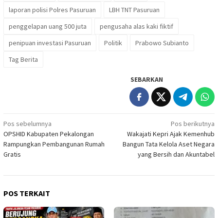
laporan polisi Polres Pasuruan
LBH TNT Pasuruan
penggelapan uang 500 juta
pengusaha alas kaki fiktif
penipuan investasi Pasuruan
Politik
Prabowo Subianto
Tag Berita
SEBARKAN
Navigasi
Pos sebelumnya
Pos berikutnya
OPSHID Kabupaten Pekalongan
Wakajati Kepri Ajak Kemenhub
pos
Rampungkan Pembangunan Rumah
Bangun Tata Kelola Aset Negara
Gratis
yang Bersih dan Akuntabel
POS TERKAIT