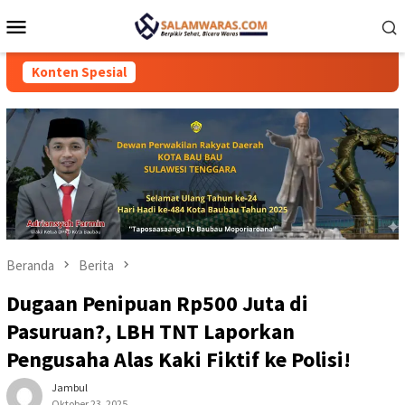
Loncat
Menu
ke
Mobile
konten
Konten Spesial
Beranda
Berita
Dugaan Penipuan Rp500 Juta di
Pasuruan?, LBH TNT Laporkan
Pengusaha Alas Kaki Fiktif ke Polisi!
Jambul
Oktober 23, 2025