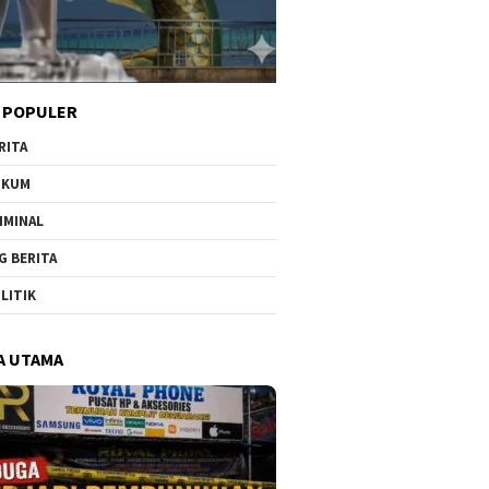
 POPULER
RITA
UKUM
IMINAL
G BERITA
LITIK
A UTAMA