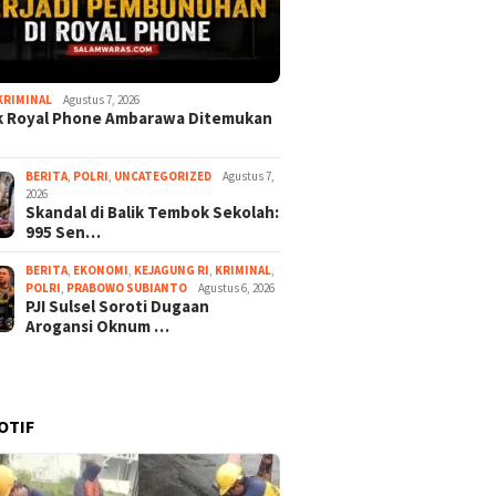
KRIMINAL
Agustus 7, 2026
k Royal Phone Ambarawa Ditemukan
BERITA
,
POLRI
,
UNCATEGORIZED
Agustus 7,
2026
Skandal di Balik Tembok Sekolah:
995 Sen…
BERITA
,
EKONOMI
,
KEJAGUNG RI
,
KRIMINAL
,
POLRI
,
PRABOWO SUBIANTO
Agustus 6, 2026
PJI Sulsel Soroti Dugaan
Arogansi Oknum …
OTIF