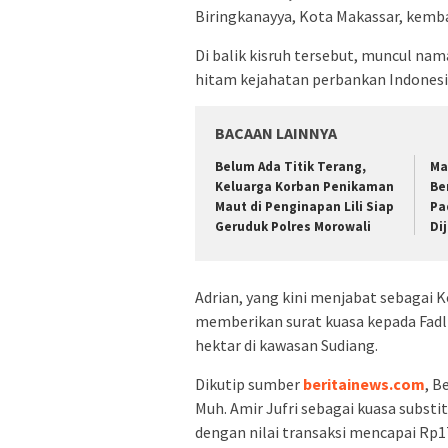
Biringkanayya, Kota Makassar, kemb
Di balik kisruh tersebut, muncul na
hitam kejahatan perbankan Indonesi
BACAAN LAINNYA
Belum Ada Titik Terang,
Ma
Keluarga Korban Penikaman
Be
Maut di Penginapan Lili Siap
Pa
Geruduk Polres Morowali
Di
Adrian, yang kini menjabat sebagai K
memberikan surat kuasa kepada Fadli
hektar di kawasan Sudiang.
Dikutip sumber
beritainews.com
, B
Muh. Amir Jufri sebagai kuasa substi
dengan nilai transaksi mencapai Rp17