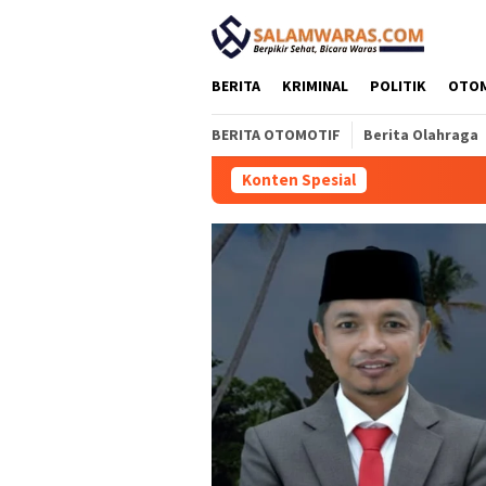
Loncat
tutup
ke
konten
BERITA
KRIMINAL
POLITIK
OTO
BERITA OTOMOTIF
Berita Olahraga
Konten Spesial