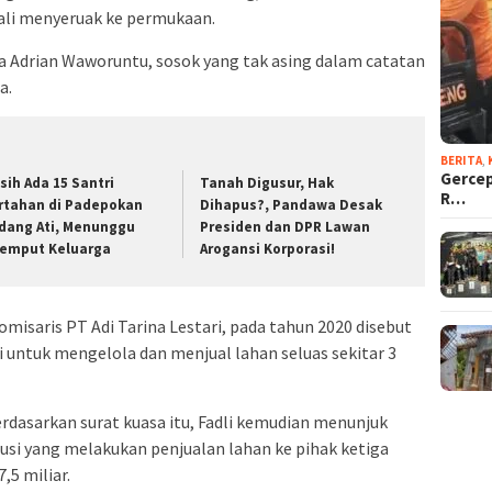
ali menyeruak ke permukaan.
ma Adrian Waworuntu, sosok yang tak asing dalam catatan
a.
BERITA
,
Gercep
sih Ada 15 Santri
Tanah Digusur, Hak
R…
rtahan di Padepokan
Dihapus?, Pandawa Desak
dang Ati, Menunggu
Presiden dan DPR Lawan
jemput Keluarga
Arogansi Korporasi!
omisaris PT Adi Tarina Lestari, pada tahun 2020 disebut
 untuk mengelola dan menjual lahan seluas sekitar 3
erdasarkan surat kuasa itu, Fadli kemudian menunjuk
tusi yang melakukan penjualan lahan ke pihak ketiga
,5 miliar.