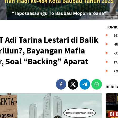
TOPIK
BE
 Adi Tarina Lestari di Balik
H
riliun?, Bayangan Mafia
KR
, Soal “Backing” Aparat
TA
PO
BERIT