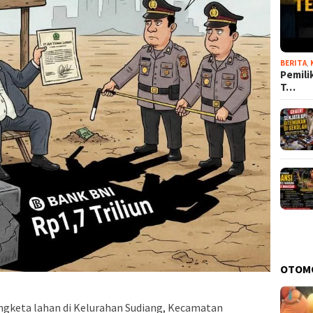
BERITA
,
Pemili
T…
OTOM
ngketa lahan di Kelurahan Sudiang, Kecamatan