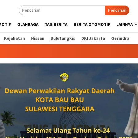
Pencarian
MOTIF
OLAHRAGA
TAG BERITA
BERITA OTOMOTIF
LAINNYA
Kejahatan
Nissan
Bulutangkis
DKI Jakarta
Gerindra