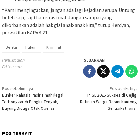
“Kami mengingatkan, jangan ada lagi kejadian serupa. Untung
boleh saja, tapi harus rasional. Jangan sampai yang
dikorbankan adalah hak gizi anak-anak kita,” tutup Herdyan,
perwakilan KAPAK 21.
Berita
Hukum
Kriminal
Penulis: dian
SEBARKAN
Editor: sam
Navigasi
Pos sebelumnya
Pos berikutnya
Bunker Rahasia Pasir Timah Ilegal
PTSL 2025 Sukses di Gejlig,
pos
Terbongkar di Bangka Tengah,
Ratusan Warga Resmi Kantongi
Buyung Diduga Otak Operasi
Sertipikat Tanah
POS TERKAIT