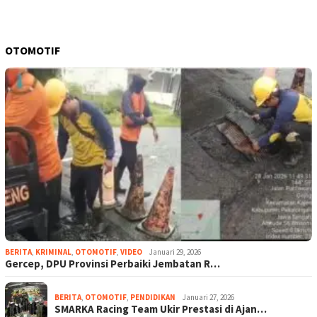
OTOMOTIF
BERITA
,
KRIMINAL
,
OTOMOTIF
,
VIDEO
Januari 29, 2026
Gercep, DPU Provinsi Perbaiki Jembatan R…
BERITA
,
OTOMOTIF
,
PENDIDIKAN
Januari 27, 2026
SMARKA Racing Team Ukir Prestasi di Ajan…