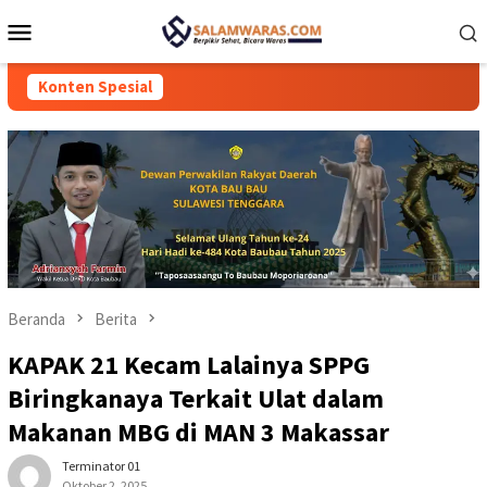
Loncat
Menu
ke
Mobile
konten
Konten Spesial
Beranda
Berita
KAPAK 21 Kecam Lalainya SPPG
Biringkanaya Terkait Ulat dalam
Makanan MBG di MAN 3 Makassar
Terminator 01
Oktober 2, 2025