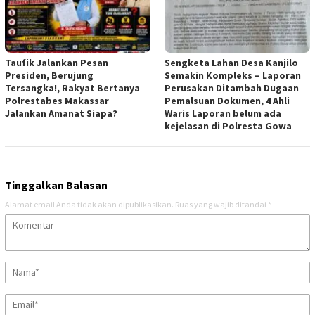
Taufik Jalankan Pesan
Sengketa Lahan Desa Kanjilo
Presiden, Berujung
Semakin Kompleks – Laporan
Tersangka!, Rakyat Bertanya
Perusakan Ditambah Dugaan
Polrestabes Makassar
Pemalsuan Dokumen, 4 Ahli
Jalankan Amanat Siapa?
Waris Laporan belum ada
kejelasan di Polresta Gowa
Tinggalkan Balasan
Alamat email Anda tidak akan dipublikasikan.
Ruas yang wajib ditandai
*