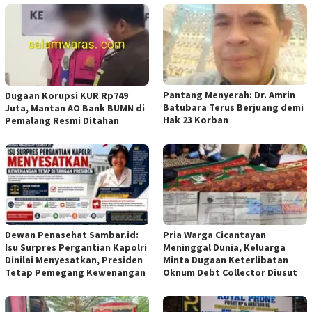
Pantang Menyerah: Dr. Amrin
Dugaan Korupsi KUR Rp749
Batubara Terus Berjuang demi
Juta, Mantan AO Bank BUMN di
Hak 23 Korban
Pemalang Resmi Ditahan
Dewan Penasehat Sambar.id:
Pria Warga Cicantayan
Isu Surpres Pergantian Kapolri
Meninggal Dunia, Keluarga
Dinilai Menyesatkan, Presiden
Minta Dugaan Keterlibatan
Tetap Pemegang Kewenangan
Oknum Debt Collector Diusut