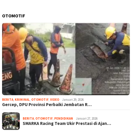
OTOMOTIF
BERITA
,
KRIMINAL
,
OTOMOTIF
,
VIDEO
Januari 29, 2026
Gercep, DPU Provinsi Perbaiki Jembatan R…
BERITA
,
OTOMOTIF
,
PENDIDIKAN
Januari 27, 2026
SMARKA Racing Team Ukir Prestasi di Ajan…