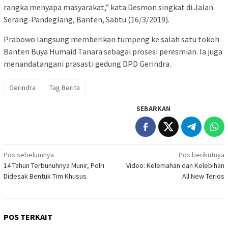
rangka menyapa masyarakat,” kata Desmon singkat di Jalan
Serang-Pandeglang, Banten, Sabtu (16/3/2019).
Prabowo langsung memberikan tumpeng ke salah satu tokoh
Banten Buya Humaid Tanara sebagai prosesi peresmian. Ia juga
menandatangani prasasti gedung DPD Gerindra.
Gerindra
Tag Berita
SEBARKAN
Navigasi
Pos sebelumnya
Pos berikutnya
14 Tahun Terbunuhnya Munir, Polri
Video: Kelemahan dan Kelebihan
pos
Didesak Bentuk Tim Khusus
All New Terios
POS TERKAIT