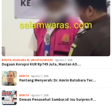
BERITA
,
KEJAGUNG RI
,
UNCATEGORIZED
Agustus 7, 2026
Dugaan Korupsi KUR Rp749 Juta, Mantan AO…
BERITA
Agustus 7, 2026
Pantang Menyerah: Dr. Amrin Batubara Ter…
BERITA
Agustus 7, 2026
Dewan Penasehat Sambar.id: Isu Surpres P…