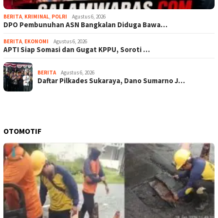
BERITA
,
KRIMINAL
,
POLRI
Agustus 6, 2026
DPO Pembunuhan ASN Bangkalan Diduga Bawa…
BERITA
,
EKONOMI
Agustus 6, 2026
APTI Siap Somasi dan Gugat KPPU, Soroti …
BERITA
Agustus 6, 2026
Daftar Pilkades Sukaraya, Dano Sumarno J…
OTOMOTIF