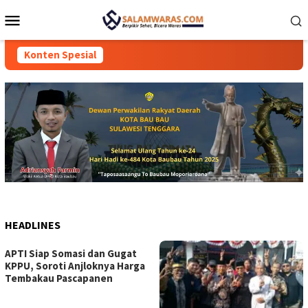
Loncat
Menu
ke
Mobile
konten
Konten Spesial
HEADLINES
APTI Siap Somasi dan Gugat
KPPU, Soroti Anjloknya Harga
Tembakau Pascapanen