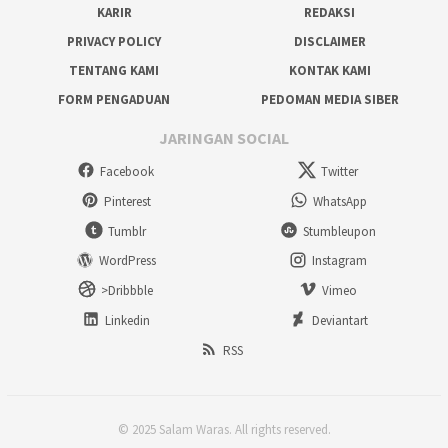
KARIR
REDAKSI
PRIVACY POLICY
DISCLAIMER
TENTANG KAMI
KONTAK KAMI
FORM PENGADUAN
PEDOMAN MEDIA SIBER
JARINGAN SOCIAL
Facebook
Twitter
Pinterest
WhatsApp
Tumblr
Stumbleupon
WordPress
Instagram
>Dribbble
Vimeo
Linkedin
Deviantart
RSS
© 2025 Salam Waras. All rights reserved.