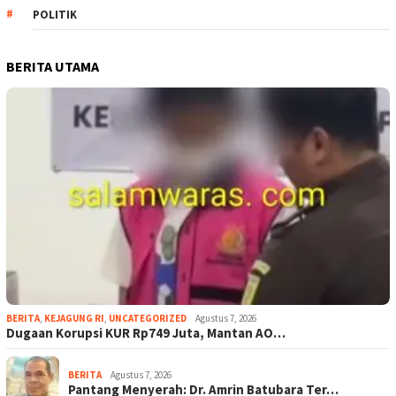
POLITIK
BERITA UTAMA
BERITA
,
KEJAGUNG RI
,
UNCATEGORIZED
Agustus 7, 2026
Dugaan Korupsi KUR Rp749 Juta, Mantan AO…
BERITA
Agustus 7, 2026
Pantang Menyerah: Dr. Amrin Batubara Ter…