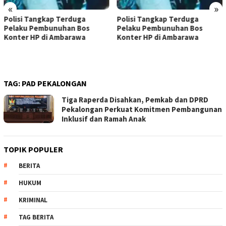
«
»
i Tangkap Terduga
Polisi Tangkap Terduga
Dugaa
u Pembunuhan Bos
Pelaku Pembunuhan Bos
Juta,
r HP di Ambarawa
Konter HP di Ambarawa
di Pe
TAG:
PAD PEKALONGAN
Tiga Raperda Disahkan, Pemkab dan DPRD
Pekalongan Perkuat Komitmen Pembangunan
Inklusif dan Ramah Anak
TOPIK POPULER
BERITA
HUKUM
KRIMINAL
TAG BERITA