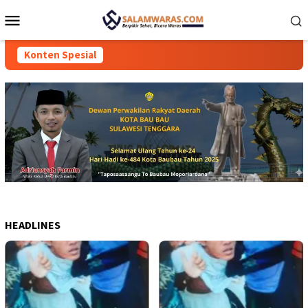
Loncat
Menu
ke
Mobile
konten
Konten Spesial
HEADLINES