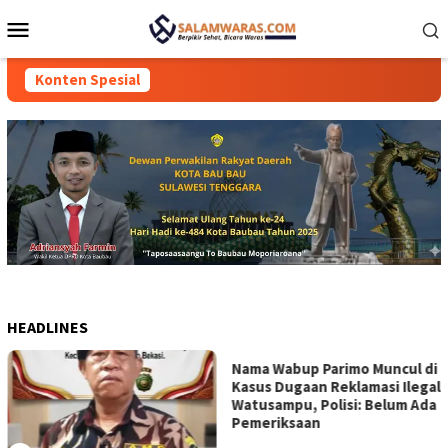
Loncat
Menu
ke
Mobile
konten
Konten Spesial
HEADLINES
Nama Wabup Parimo Muncul di
Kasus Dugaan Reklamasi Ilegal
Watusampu, Polisi: Belum Ada
Pemeriksaan