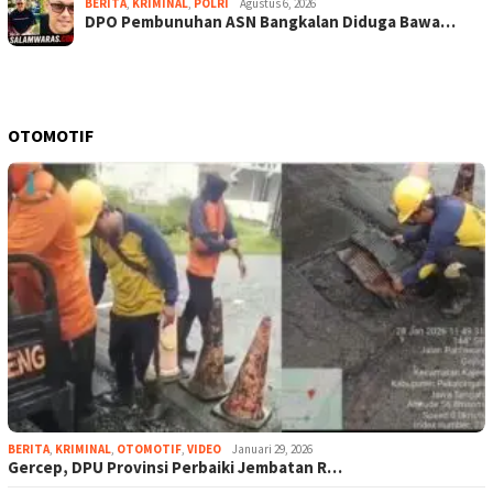
BERITA
,
KRIMINAL
,
POLRI
Agustus 6, 2026
DPO Pembunuhan ASN Bangkalan Diduga Bawa…
OTOMOTIF
BERITA
,
KRIMINAL
,
OTOMOTIF
,
VIDEO
Januari 29, 2026
Gercep, DPU Provinsi Perbaiki Jembatan R…