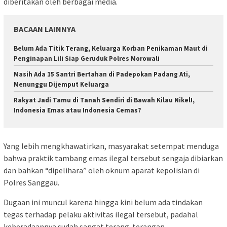
diberitakan oleh berbagai media.
BACAAN LAINNYA
Belum Ada Titik Terang, Keluarga Korban Penikaman Maut di
Penginapan Lili Siap Geruduk Polres Morowali
Masih Ada 15 Santri Bertahan di Padepokan Padang Ati,
Menunggu Dijemput Keluarga
Rakyat Jadi Tamu di Tanah Sendiri di Bawah Kilau Nikel!,
Indonesia Emas atau Indonesia Cemas?
Yang lebih mengkhawatirkan, masyarakat setempat menduga
bahwa praktik tambang emas ilegal tersebut sengaja dibiarkan
dan bahkan “dipelihara” oleh oknum aparat kepolisian di
Polres Sanggau.
Dugaan ini muncul karena hingga kini belum ada tindakan
tegas terhadap pelaku aktivitas ilegal tersebut, padahal
keberadaannya sudah sangat terang-terangan.