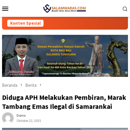
Loncat
Menu
ke
Mobile
konten
Konten Spesial
Beranda
Berita
Diduga APH Melakukan Pembiran, Marak
Tambang Emas Ilegal di Samarankai
Domo
Oktober 22, 2025