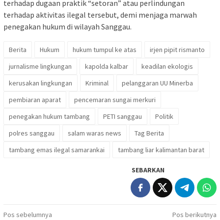
terhadap dugaan praktik “setoran” atau perlindungan
terhadap aktivitas ilegal tersebut, demi menjaga marwah
penegakan hukum di wilayah Sanggau.
Berita
Hukum
hukum tumpul ke atas
irjen pipit rismanto
jurnalisme lingkungan
kapolda kalbar
keadilan ekologis
kerusakan lingkungan
Kriminal
pelanggaran UU Minerba
pembiaran aparat
pencemaran sungai merkuri
penegakan hukum tambang
PETI sanggau
Politik
polres sanggau
salam waras news
Tag Berita
tambang emas ilegal samarankai
tambang liar kalimantan barat
SEBARKAN
Navigasi
Pos sebelumnya
Pos berikutnya