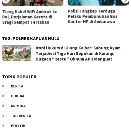
Polisi Tangkap Terduga
Tiang Kabel WiFi Ambruk ke
Pelaku Pembunuhan Bos
Rel, Perjalanan Kereta di
Konter HP di Ambarawa
Sragi Sempat Tertahan
TAG:
POLRES KAPUAS HULU
Ironi Hukum di Ujung Kalbar: Sabung Ayam
Terjadwal Tiga Hari Sepekan di Karanji,
Dugaan “Restu” Oknum APH Menguat
TOPIK POPULER
BERITA
HUKUM
KRIMINAL
TAG BERITA
POLITIK