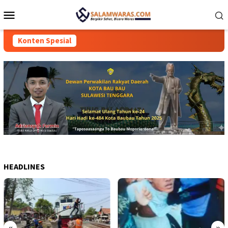
Loncat
Menu
ke
Mobile
konten
Konten Spesial
HEADLINES
«
»