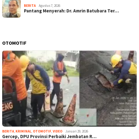
BERITA
Agustus 7, 2026
Pantang Menyerah: Dr. Amrin Batubara Ter…
OTOMOTIF
BERITA
,
KRIMINAL
,
OTOMOTIF
,
VIDEO
Januari 29, 2026
Gercep, DPU Provinsi Perbaiki Jembatan R…