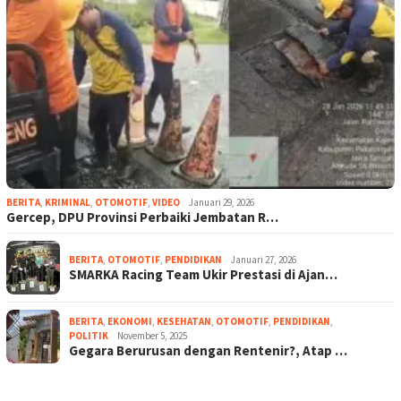
BERITA
,
KRIMINAL
,
OTOMOTIF
,
VIDEO
Januari 29, 2026
Gercep, DPU Provinsi Perbaiki Jembatan R…
BERITA
,
OTOMOTIF
,
PENDIDIKAN
Januari 27, 2026
SMARKA Racing Team Ukir Prestasi di Ajan…
BERITA
,
EKONOMI
,
KESEHATAN
,
OTOMOTIF
,
PENDIDIKAN
,
POLITIK
November 5, 2025
Gegara Berurusan dengan Rentenir?, Atap …