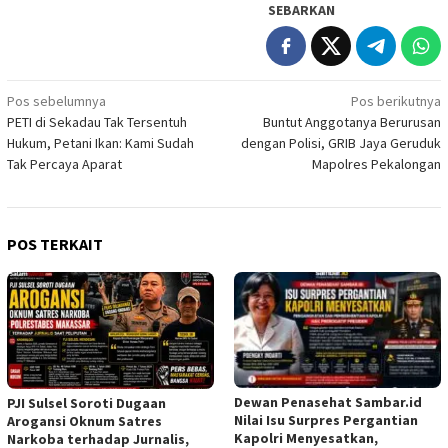
SEBARKAN
Navigasi
Pos sebelumnya
Pos berikutnya
PETI di Sekadau Tak Tersentuh
Buntut Anggotanya Berurusan
pos
Hukum, Petani Ikan: Kami Sudah
dengan Polisi, GRIB Jaya Geruduk
Tak Percaya Aparat
Mapolres Pekalongan
POS TERKAIT
Dewan Penasehat Sambar.id
PJI Sulsel Soroti Dugaan
Nilai Isu Surpres Pergantian
Arogansi Oknum Satres
Kapolri Menyesatkan,
Narkoba terhadap Jurnalis,