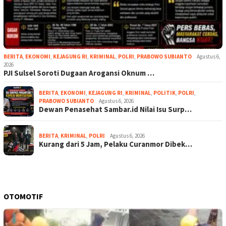
BERITA
,
EKONOMI
,
KEJAGUNG RI
,
KRIMINAL
,
POLRI
,
PRABOWO SUBIANTO
Agustus 6,
2026
PJI Sulsel Soroti Dugaan Arogansi Oknum …
BERITA
,
EKONOMI
,
KEJAGUNG RI
,
KRIMINAL
,
POLITIK
,
POLRI
,
PRABOWO SUBIANTO
Agustus 6, 2026
Dewan Penasehat Sambar.id Nilai Isu Surp…
BERITA
,
KRIMINAL
,
POLRI
Agustus 6, 2026
Kurang dari 5 Jam, Pelaku Curanmor Dibek…
OTOMOTIF