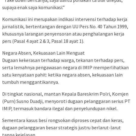
“Take down beritanya, saya bantu ponakan ta biar dilepas,
supaya enak saya komunikasi.”
Komunikasi ini merupakan indikasi intervensi terhadap kerja
jurnalistik, bertentangan dengan UU Pers No. 40 Tahun 1999,
khususnya larangan penyensoran atau penghalangan kerja
pers (Pasal 4 ayat 2 & 3, Pasal 18 ayat 1).
Negara Absen, Kekuasaan Lain Menguat
Dugaan kekerasan terhadap warga, tekanan terhadap pers,
serta lemahnya pengawasan negara di IMIP memperlihatkan
satu kenyataan pahit: ketika negara absen, kekuasaan lain
tumbuh menggantikannya.
Di tingkat nasional, mantan Kepala Bareskrim Polri, Komjen
(Purn) Susno Duadji, menyoroti dugaan pelanggaran serius PT
IMIP, termasuk bandara ilegal dan penyelundupan nikel.
Sementara kasus besi rongsokan diproses cepat dan keras,
dugaan pelanggaran besar strategis justru berlarut-larut
tanpa kejelasan.