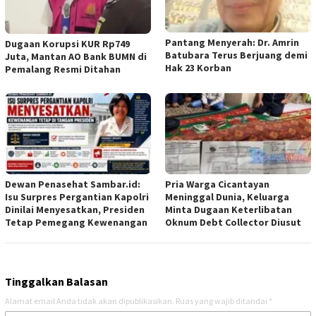
Pantang Menyerah: Dr. Amrin
Dugaan Korupsi KUR Rp749
Batubara Terus Berjuang demi
Juta, Mantan AO Bank BUMN di
Hak 23 Korban
Pemalang Resmi Ditahan
Dewan Penasehat Sambar.id:
Pria Warga Cicantayan
Isu Surpres Pergantian Kapolri
Meninggal Dunia, Keluarga
Dinilai Menyesatkan, Presiden
Minta Dugaan Keterlibatan
Tetap Pemegang Kewenangan
Oknum Debt Collector Diusut
Tinggalkan Balasan
Alamat email Anda tidak akan dipublikasikan.
Ruas yang wajib ditandai
*