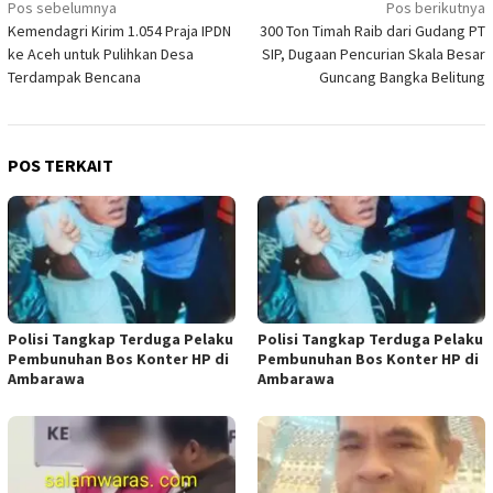
Navigasi
Pos sebelumnya
Pos berikutnya
Kemendagri Kirim 1.054 Praja IPDN
300 Ton Timah Raib dari Gudang PT
pos
ke Aceh untuk Pulihkan Desa
SIP, Dugaan Pencurian Skala Besar
Terdampak Bencana
Guncang Bangka Belitung
POS TERKAIT
Polisi Tangkap Terduga Pelaku
Polisi Tangkap Terduga Pelaku
Pembunuhan Bos Konter HP di
Pembunuhan Bos Konter HP di
Ambarawa
Ambarawa