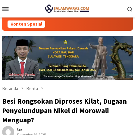
Loncat
Menu
ke
Mobile
konten
Konten Spesial
Beranda
Berita
Besi Rongsokan Diproses Kilat, Dugaan
Penyelundupan Nikel di Morowali
Menguap?
Eja
Desember 29, 2025