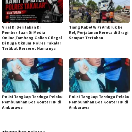
Viral Di Beritakan Di
Tiang Kabel WiFi Ambruk ke
Pemberitaan Di Media
Rel, Perjalanan Kereta di Sragi
Online,Tambang Galian C Ilegal
Sempat Tertahan
Di Duga Oknum Polres Takalar
Terlibat Rerseret Nama nya
Polisi Tangkap Terduga Pelaku
Polisi Tangkap Terduga Pelaku
Pembunuhan Bos Konter HP di
Pembunuhan Bos Konter HP di
Ambarawa
Ambarawa