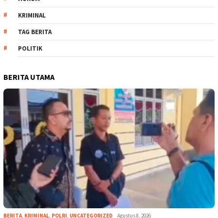
KRIMINAL
TAG BERITA
POLITIK
BERITA UTAMA
BERITA
,
KRIMINAL
,
POLRI
,
UNCATEGORIZED
Agustus 8, 2026