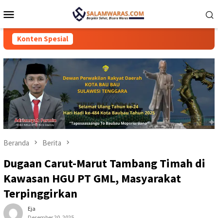
Loncat
Menu
ke
Mobile
konten
Konten Spesial
Beranda
Berita
Dugaan Carut-Marut Tambang Timah di
Kawasan HGU PT GML, Masyarakat
Terpinggirkan
Eja
Desember 20, 2025