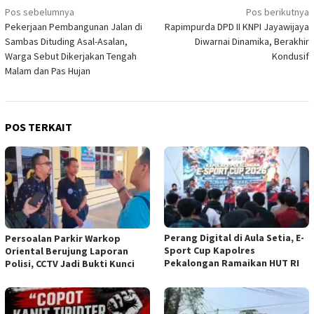
Navigasi
Pos sebelumnya
Pos berikutnya
Pekerjaan Pembangunan Jalan di
Rapimpurda DPD II KNPI Jayawijaya
pos
Sambas Dituding Asal-Asalan,
Diwarnai Dinamika, Berakhir
Warga Sebut Dikerjakan Tengah
Kondusif
Malam dan Pas Hujan
POS TERKAIT
Perang Digital di Aula Setia, E-
Persoalan Parkir Warkop
Sport Cup Kapolres
Oriental Berujung Laporan
Pekalongan Ramaikan HUT RI
Polisi, CCTV Jadi Bukti Kunci