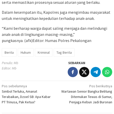
serta memastikan prosesnya sesuai aturan yang berlaku.
Dalam kesempatan itu, Kapolres juga mengimbau masyarakat
untuk meningkatkan kepedulian terhadap anak-anak.
“Kami berharap warga dapat saling menjaga dan melindungi
anak-anak di lingkungan masing-masing,”
pungkasnya. (afk)Editor: Humas Polres Pekalongan
Berita
Hukum
Kriminal
Tag Berita
Penulis: Mb
SEBARKAN
Editor: Mb
Navigasi
Pos sebelumnya
Pos berikutnya
Simbol Terluka, Amanat
Wartawan Senior Bangka Belitung
pos
Terabaikan, Dzoel SB: Apa Kabar
Ditemukan Tewas di Sumur,
PT Trinusa, Pak Ketua?
Penjaga Kebun Jadi Buronan