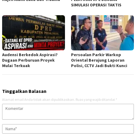
SIMULASI OPERASI TAKTIS
Audensi Berkedok Aspirasi?
Persoalan Parkir Warkop
Dugaan Perburuan Proyek
Oriental Berujung Laporan
Mulai Terkuak
Polisi, CCTV Jadi Bukti Kunci
Tinggalkan Balasan
Alamat email Anda tidak akan dipublikasikan.
Ruas yang wajib ditandai
*