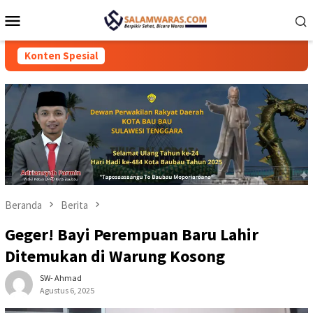
Loncat
Menu
ke
Mobile
konten
Konten Spesial
Beranda
Berita
Geger! Bayi Perempuan Baru Lahir
Ditemukan di Warung Kosong
SW- Ahmad
Agustus 6, 2025