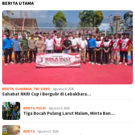
BERITA UTAMA
BERITA
,
OLAHRAGA
,
TNI
,
VIDEO
Agustus 9, 2026
Sahabat NKRI Cup I Bergulir di Lebakbara…
BERITA
,
POLRI
Agustus 9, 2026
Tiga Bocah Pulang Larut Malam, Minta Ban…
BERITA
Agustus 9, 2026