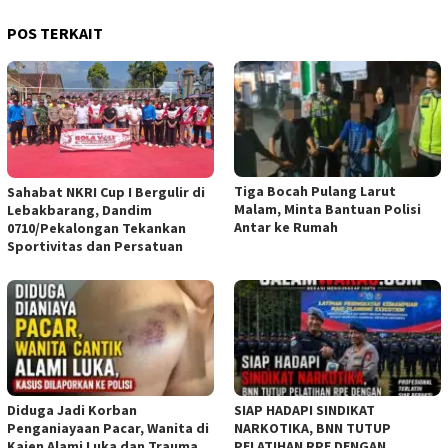
POS TERKAIT
Tiga Bocah Pulang Larut
Sahabat NKRI Cup I Bergulir di
Malam, Minta Bantuan Polisi
Lebakbarang, Dandim
Antar ke Rumah
0710/Pekalongan Tekankan
Sportivitas dan Persatuan
Diduga Jadi Korban
SIAP HADAPI SINDIKAT
Penganiayaan Pacar, Wanita di
NARKOTIKA, BNN TUTUP
Kajen Alami Luka dan Trauma
PELATIHAN RPE DENGAN