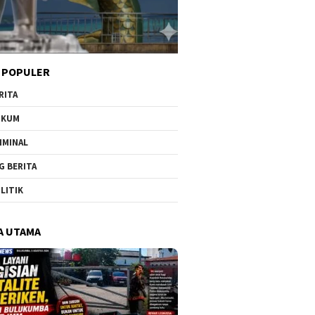
 POPULER
RITA
UKUM
IMINAL
G BERITA
LITIK
A UTAMA