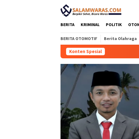
Loncat
tutup
ke
konten
BERITA
KRIMINAL
POLITIK
OTO
BERITA OTOMOTIF
Berita Olahraga
Konten Spesial