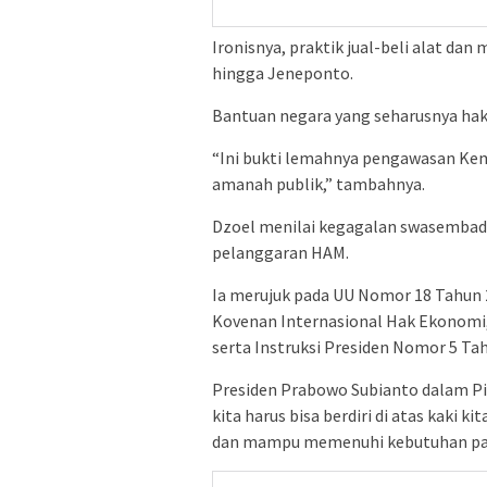
Ironisnya, praktik jual-beli alat dan 
hingga Jeneponto.
Bantuan negara yang seharusnya hak p
“Ini bukti lemahnya pengawasan Ke
amanah publik,” tambahnya.
Dzoel menilai kegagalan swasembada
pelanggaran HAM.
Ia merujuk pada UU Nomor 18 Tahun 
Kovenan Internasional Hak Ekonomi, S
serta Instruksi Presiden Nomor 5 T
Presiden Prabowo Subianto dalam P
kita harus bisa berdiri di atas kaki k
dan mampu memenuhi kebutuhan pang