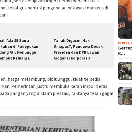
 bibit, serta kebijakan impor beras menjadi bukti
onal sekaligus bentuk pengabaian hak asasi manusia di
tani.
sih Ada 15 Santri
Tanah Digusur, Hak
BERITA
,
rtahan di Padepokan
Dihapus?, Pandawa Desak
Gercep
dang Ati, Menunggu
Presiden dan DPR Lawan
R…
jemput Keluarga
Arogansi Korporasi!
leh, harga melambung, bibit unggul tidak tersedia
iarkan. Pemerintah justru membuka keran impor beras
da pangan yang diklaim prestasi, faktanya telah gagal