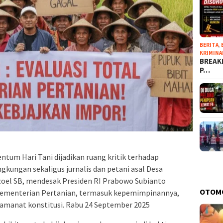
BERITA
,
KRIMINA
BREAKI
P…
um Hari Tani dijadikan ruang kritik terhadap
ngkungan sekaligus jurnalis dan petani asal Desa
 Dzoel SB, mendesak Presiden RI Prabowo Subianto
OTOM
 Kementerian Pertanian, termasuk kepemimpinannya,
amanat konstitusi. Rabu 24 September 2025