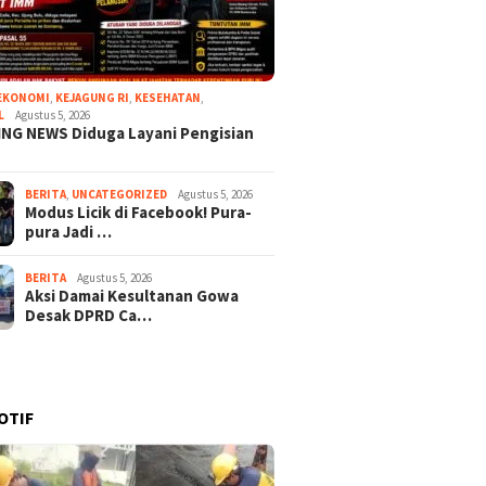
EKONOMI
,
KEJAGUNG RI
,
KESEHATAN
,
L
Agustus 5, 2026
NG NEWS Diduga Layani Pengisian
BERITA
,
UNCATEGORIZED
Agustus 5, 2026
Modus Licik di Facebook! Pura-
pura Jadi …
BERITA
Agustus 5, 2026
Aksi Damai Kesultanan Gowa
Desak DPRD Ca…
OTIF