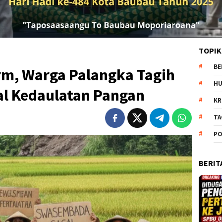
TOPIK
BE
arm, Warga Palangka Tagih
H
al Kedaulatan Pangan
KR
TA
PO
BERIT