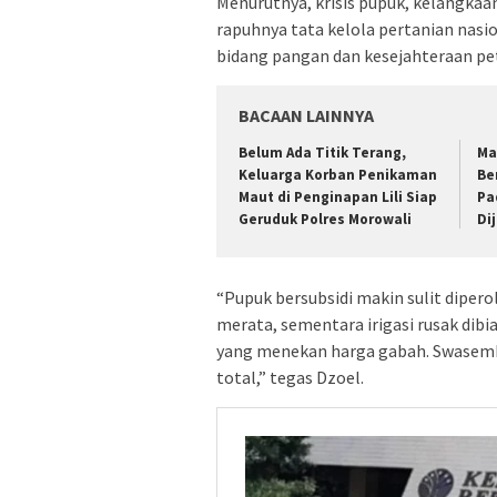
Menurutnya, krisis pupuk, kelangkaan
rapuhnya tata kelola pertanian nasi
bidang pangan dan kesejahteraan pe
BACAAN LAINNYA
Belum Ada Titik Terang,
Ma
Keluarga Korban Penikaman
Be
Maut di Penginapan Lili Siap
Pa
Geruduk Polres Morowali
Di
“Pupuk bersubsidi makin sulit dipero
merata, sementara irigasi rusak dib
yang menekan harga gabah. Swasemba
total,” tegas Dzoel.