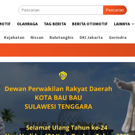
Pencarian
MOTIF
OLAHRAGA
TAG BERITA
BERITA OTOMOTIF
LAINNYA
Kejahatan
Nissan
Bulutangkis
DKI Jakarta
Gerindra