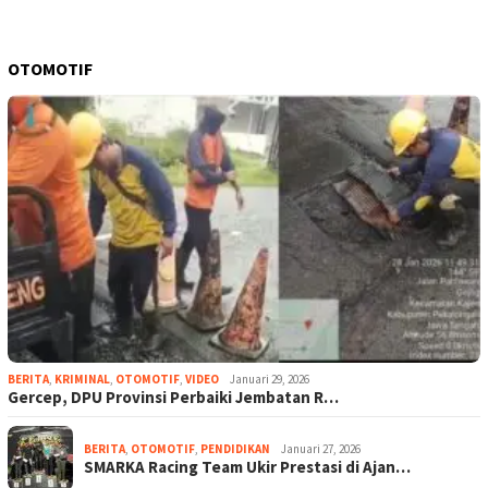
OTOMOTIF
BERITA
,
KRIMINAL
,
OTOMOTIF
,
VIDEO
Januari 29, 2026
Gercep, DPU Provinsi Perbaiki Jembatan R…
BERITA
,
OTOMOTIF
,
PENDIDIKAN
Januari 27, 2026
SMARKA Racing Team Ukir Prestasi di Ajan…