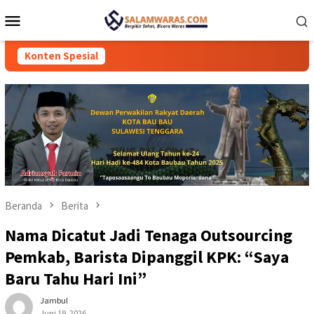
Loncat
Menu
ke
Mobile
konten
Konten Spesial
Beranda
Berita
Nama Dicatut Jadi Tenaga Outsourcing
Pemkab, Barista Dipanggil KPK: “Saya
Baru Tahu Hari Ini”
Jambul
Juni 19, 2026