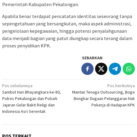
Pemerintah Kabupaten Pekalongan.
Apabila benar terdapat pencatatan identitas seseorang tanpa
sepengetahuan yang bersangkutan, maka aspek administrasi,
pengelolaan kepegawaian, hingga potensi penyalahgunaan
data menjadi bagian yang patut diungkap secara terang dalam
proses penyidikan KPK.
SEBARKAN
Navigasi
Pos sebelumnya
Pos berikutnya
Sambut Hari Bhayangkara ke-80,
Mantan Tenaga Outsourcing, Boge
pos
Polres Pekalongan dan Polsek
Bongkar Dugaan Pelanggaran Hak
Jajaran Gelar Bakti Religi dan
Pekerja di Hadapan KPK
Indonesia Asri Serentak
POS TERKAIT