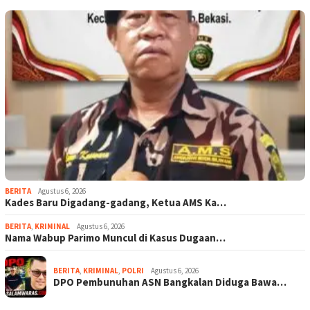
BERITA
Agustus 6, 2026
Kades Baru Digadang-gadang, Ketua AMS Ka…
BERITA
,
KRIMINAL
Agustus 6, 2026
Nama Wabup Parimo Muncul di Kasus Dugaan…
BERITA
,
KRIMINAL
,
POLRI
Agustus 6, 2026
DPO Pembunuhan ASN Bangkalan Diduga Bawa…