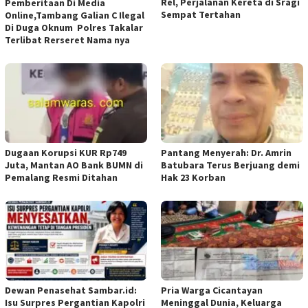
Rel, Perjalanan Kereta di Sragi
Pemberitaan Di Media
Sempat Tertahan
Online,Tambang Galian C Ilegal
Di Duga Oknum Polres Takalar
Terlibat Rerseret Nama nya
Dugaan Korupsi KUR Rp749
Pantang Menyerah: Dr. Amrin
Juta, Mantan AO Bank BUMN di
Batubara Terus Berjuang demi
Pemalang Resmi Ditahan
Hak 23 Korban
Dewan Penasehat Sambar.id:
Pria Warga Cicantayan
Isu Surpres Pergantian Kapolri
Meninggal Dunia, Keluarga