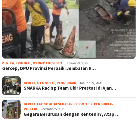
BERITA
,
KRIMINAL
,
OTOMOTIF
,
VIDEO
Januari 29, 2026
Gercep, DPU Provinsi Perbaiki Jembatan R…
BERITA
,
OTOMOTIF
,
PENDIDIKAN
Januari 27, 2026
SMARKA Racing Team Ukir Prestasi di Ajan…
BERITA
,
EKONOMI
,
KESEHATAN
,
OTOMOTIF
,
PENDIDIKAN
,
POLITIK
November 5, 2025
Gegara Berurusan dengan Rentenir?, Atap …