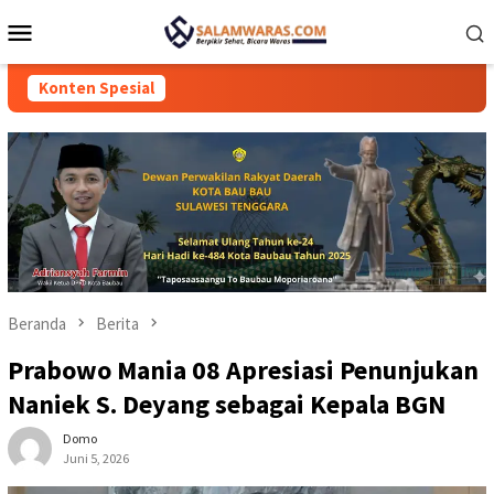
Loncat
Menu
ke
Mobile
konten
Konten Spesial
Beranda
Berita
Prabowo Mania 08 Apresiasi Penunjukan
Naniek S. Deyang sebagai Kepala BGN
Domo
Juni 5, 2026