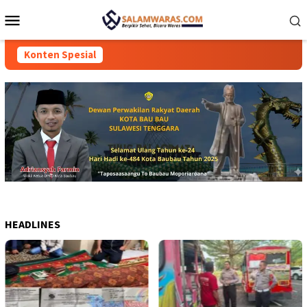
Loncat
Menu
ke
Mobile
konten
Konten Spesial
HEADLINES