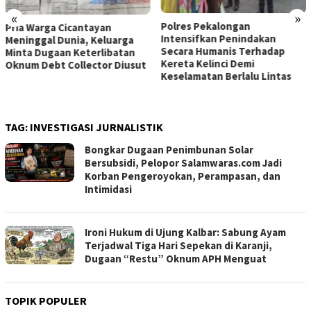
«
»
Polres Pekalongan
Pemilik Royal Phone
Intensifkan Penindakan
Ambarawa Ditemukan Tewas,
Secara Humanis Terhadap
Diduga Korban Perampokan
Kereta Kelinci Demi
Sadis
Keselamatan Berlalu Lintas
TAG:
INVESTIGASI JURNALISTIK
Bongkar Dugaan Penimbunan Solar
Bersubsidi, Pelopor Salamwaras.com Jadi
Korban Pengeroyokan, Perampasan, dan
Intimidasi
Ironi Hukum di Ujung Kalbar: Sabung Ayam
Terjadwal Tiga Hari Sepekan di Karanji,
Dugaan “Restu” Oknum APH Menguat
TOPIK POPULER