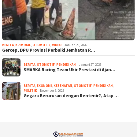
BERITA
,
KRIMINAL
,
OTOMOTIF
,
VIDEO
Januari 29, 2026
Gercep, DPU Provinsi Perbaiki Jembatan R…
BERITA
,
OTOMOTIF
,
PENDIDIKAN
Januari 27, 2026
SMARKA Racing Team Ukir Prestasi di Ajan…
BERITA
,
EKONOMI
,
KESEHATAN
,
OTOMOTIF
,
PENDIDIKAN
,
POLITIK
November 5, 2025
Gegara Berurusan dengan Rentenir?, Atap …